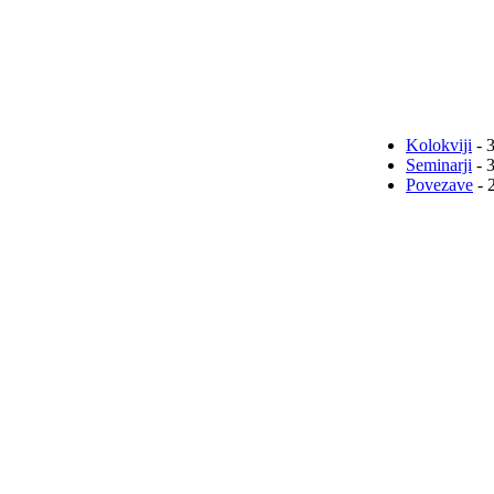
Kolokviji
- 
Seminarji
- 
Povezave
- 