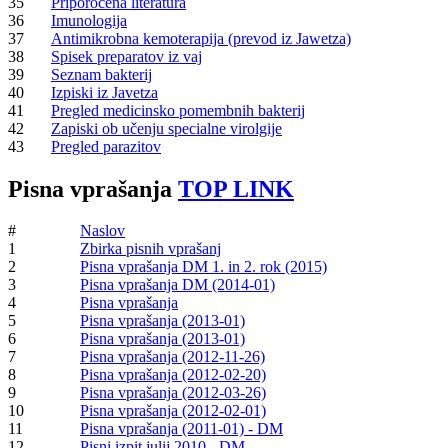
35
Priporočena literatura
36
Imunologija
37
Antimikrobna kemoterapija (prevod iz Jawetza)
38
Spisek preparatov iz vaj
39
Seznam bakterij
40
Izpiski iz Javetza
41
Pregled medicinsko pomembnih bakterij
42
Zapiski ob učenju specialne virolgije
43
Pregled parazitov
Pisna vprašanja
TOP LINK
#
Naslov
1
Zbirka pisnih vprašanj
2
Pisna vprašanja DM 1. in 2. rok (2015)
3
Pisna vprašanja DM (2014-01)
4
Pisna vprašanja
5
Pisna vprašanja (2013-01)
6
Pisna vprašanja (2013-01)
7
Pisna vprašanja (2012-11-26)
8
Pisna vprašanja (2012-02-20)
9
Pisna vprašanja (2012-03-26)
10
Pisna vprašanja (2012-02-01)
11
Pisna vprašanja (2011-01) - DM
12
Pisni izpit julij 2010 - DM