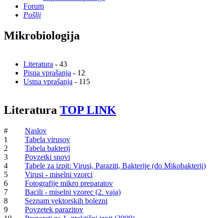
Forum
Pošlji
Mikrobiologija
Literatura
- 43
Pisna vprašanja
- 12
Ustna vprašanja
- 115
Literatura
TOP LINK
#
Naslov
1
Tabela virusov
2
Tabela bakterij
3
Povzetki snovi
4
Tabele za izpit: Virusi, Paraziti, Bakterije (do Mikobakterij)
5
Virusi - miselni vzorci
6
Fotografije mikro preparatov
7
Bacili - miselni vzorec (2. vaja)
8
Seznam vektorskih bolezni
9
Povzetek parazitov