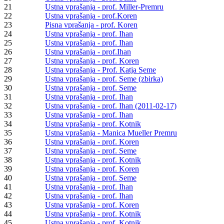
21
Ustna vprašanja - prof. Miller-Premru
22
Ustna vprašanja - prof.Koren
23
Pisna vprašanja - prof. Koren
24
Ustna vprašanja - prof. Ihan
25
Ustna vprašanja - prof. Ihan
26
Ustna vprašanja - prof.Ihan
27
Ustna vprašanja - prof. Koren
28
Ustna vprašanja - Prof. Katja Seme
29
Ustna vprašanja - prof. Seme (zbirka)
30
Ustna vprašanja - prof. Seme
31
Ustna vprašanja - prof. Ihan
32
Ustna vprašanja - prof. Ihan (2011-02-17)
33
Ustna vprašanja - prof. Ihan
34
Ustna vprašanja - prof. Kotnik
35
Ustna vprašanja - Manica Mueller Premru
36
Ustna vprašanja - prof. Koren
37
Ustna vprašanja - prof. Seme
38
Ustna vprašanja - prof. Kotnik
39
Ustna vprašanja - prof. Koren
40
Ustna vprašanja - prof. Seme
41
Ustna vprašanja - prof. Ihan
42
Ustna vprašanja - prof. Ihan
43
Ustna vprašanja - prof. Koren
44
Ustna vprašanja - prof. Kotnik
45
Ustna vprašanja - prof. Kotnik