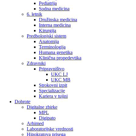
Pediatrija
Sodna medicina
6. letnik
Družinska medicina
Interna medicina
Kirurgija
Predbolonjski sistem
Anatomija
Terminologija
Humana genetika
Klinična propedevtika
Zdravniki
Pripravništvo
UKC LJ
UKC MB
Strokovni izpit
Specializacije
Kariera v tujini
Dobrote
Digitalne zbirke
MPL
Digipato
Arhimed
Laboratorijske vrednosti
Hipokratova prisega