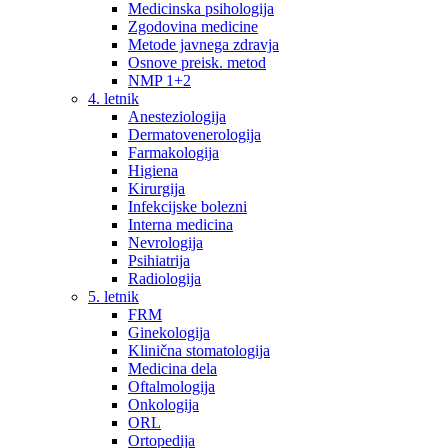
Medicinska psihologija
Zgodovina medicine
Metode javnega zdravja
Osnove preisk. metod
NMP 1+2
4. letnik
Anesteziologija
Dermatovenerologija
Farmakologija
Higiena
Kirurgija
Infekcijske bolezni
Interna medicina
Nevrologija
Psihiatrija
Radiologija
5. letnik
FRM
Ginekologija
Klinična stomatologija
Medicina dela
Oftalmologija
Onkologija
ORL
Ortopedija