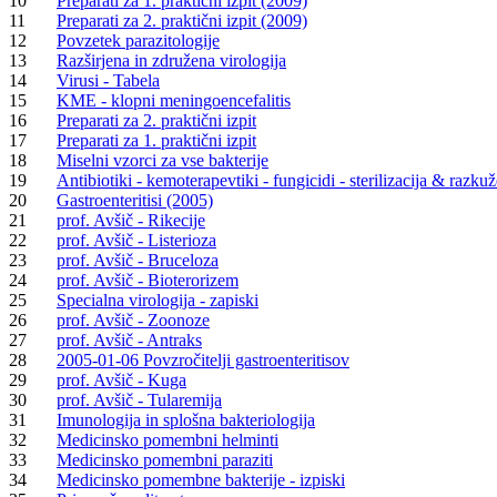
10
Preparati za 1. praktični izpit (2009)
11
Preparati za 2. praktični izpit (2009)
12
Povzetek parazitologije
13
Razširjena in združena virologija
14
Virusi - Tabela
15
KME - klopni meningoencefalitis
16
Preparati za 2. praktični izpit
17
Preparati za 1. praktični izpit
18
Miselni vzorci za vse bakterije
19
Antibiotiki - kemoterapevtiki - fungicidi - sterilizacija & razku
20
Gastroenteritisi (2005)
21
prof. Avšič - Rikecije
22
prof. Avšič - Listerioza
23
prof. Avšič - Bruceloza
24
prof. Avšič - Bioterorizem
25
Specialna virologija - zapiski
26
prof. Avšič - Zoonoze
27
prof. Avšič - Antraks
28
2005-01-06 Povzročitelji gastroenteritisov
29
prof. Avšič - Kuga
30
prof. Avšič - Tularemija
31
Imunologija in splošna bakteriologija
32
Medicinsko pomembni helminti
33
Medicinsko pomembni paraziti
34
Medicinsko pomembne bakterije - izpiski