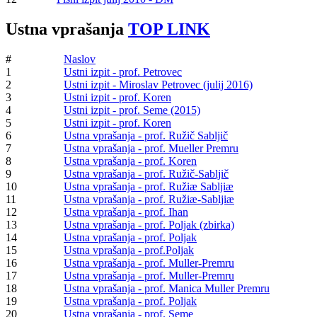
Ustna vprašanja
TOP LINK
#
Naslov
1
Ustni izpit - prof. Petrovec
2
Ustni izpit - Miroslav Petrovec (julij 2016)
3
Ustni izpit - prof. Koren
4
Ustni izpit - prof. Seme (2015)
5
Ustni izpit - prof. Koren
6
Ustna vprašanja - prof. Ružič Sabljič
7
Ustna vprašanja - prof. Mueller Premru
8
Ustna vprašanja - prof. Koren
9
Ustna vprašanja - prof. Ružič-Sabljič
10
Ustna vprašanja - prof. Ružiæ Sabljiæ
11
Ustna vprašanja - prof. Ružiæ-Sabljiæ
12
Ustna vprašanja - prof. Ihan
13
Ustna vprašanja - prof. Poljak (zbirka)
14
Ustna vprašanja - prof. Poljak
15
Ustna vprašanja - prof.Poljak
16
Ustna vprašanja - prof. Muller-Premru
17
Ustna vprašanja - prof. Muller-Premru
18
Ustna vprašanja - prof. Manica Muller Premru
19
Ustna vprašanja - prof. Poljak
20
Ustna vprašanja - prof. Seme