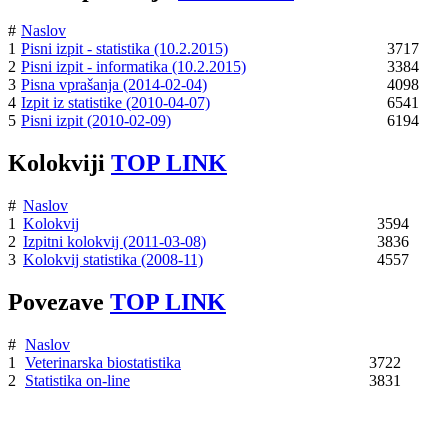
#
Naslov
1
Pisni izpit - statistika (10.2.2015)
3717
2
Pisni izpit - informatika (10.2.2015)
3384
3
Pisna vprašanja (2014-02-04)
4098
4
Izpit iz statistike (2010-04-07)
6541
5
Pisni izpit (2010-02-09)
6194
Kolokviji
TOP LINK
#
Naslov
1
Kolokvij
3594
2
Izpitni kolokvij (2011-03-08)
3836
3
Kolokvij statistika (2008-11)
4557
Povezave
TOP LINK
#
Naslov
1
Veterinarska biostatistika
3722
2
Statistika on-line
3831