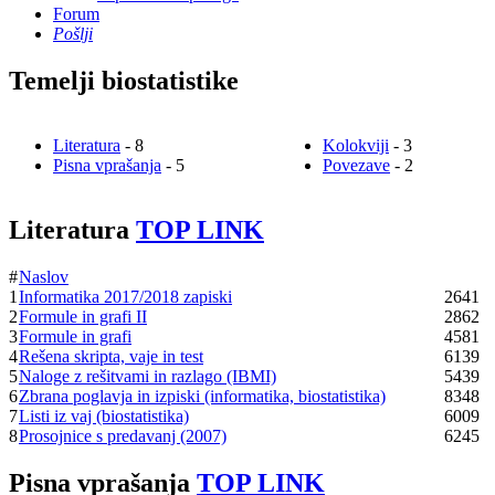
Forum
Pošlji
Temelji biostatistike
Literatura
- 8
Kolokviji
- 3
Pisna vprašanja
- 5
Povezave
- 2
Literatura
TOP LINK
#
Naslov
1
Informatika 2017/2018 zapiski
2641
2
Formule in grafi II
2862
3
Formule in grafi
4581
4
Rešena skripta, vaje in test
6139
5
Naloge z rešitvami in razlago (IBMI)
5439
6
Zbrana poglavja in izpiski (informatika, biostatistika)
8348
7
Listi iz vaj (biostatistika)
6009
8
Prosojnice s predavanj (2007)
6245
Pisna vprašanja
TOP LINK