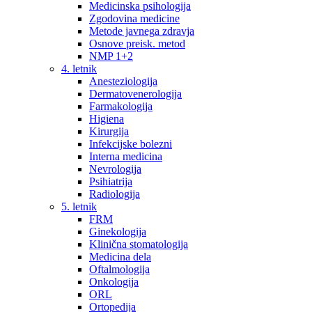
Medicinska psihologija
Zgodovina medicine
Metode javnega zdravja
Osnove preisk. metod
NMP 1+2
4. letnik
Anesteziologija
Dermatovenerologija
Farmakologija
Higiena
Kirurgija
Infekcijske bolezni
Interna medicina
Nevrologija
Psihiatrija
Radiologija
5. letnik
FRM
Ginekologija
Klinična stomatologija
Medicina dela
Oftalmologija
Onkologija
ORL
Ortopedija