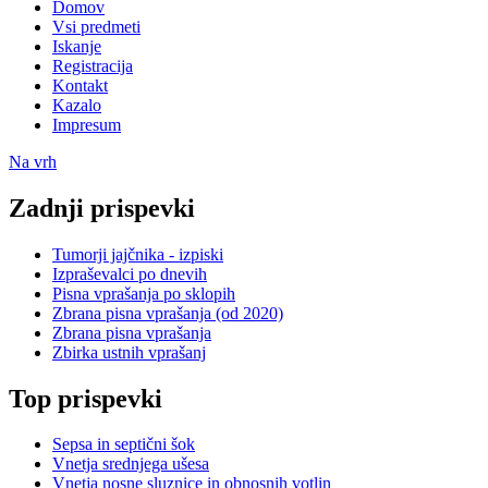
Domov
Vsi predmeti
Iskanje
Registracija
Kontakt
Kazalo
Impresum
Na vrh
Zadnji prispevki
Tumorji jajčnika - izpiski
Izpraševalci po dnevih
Pisna vprašanja po sklopih
Zbrana pisna vprašanja (od 2020)
Zbrana pisna vprašanja
Zbirka ustnih vprašanj
Top prispevki
Sepsa in septični šok
Vnetja srednjega ušesa
Vnetja nosne sluznice in obnosnih votlin