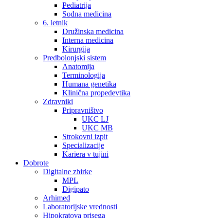
Pediatrija
Sodna medicina
6. letnik
Družinska medicina
Interna medicina
Kirurgija
Predbolonjski sistem
Anatomija
Terminologija
Humana genetika
Klinična propedevtika
Zdravniki
Pripravništvo
UKC LJ
UKC MB
Strokovni izpit
Specializacije
Kariera v tujini
Dobrote
Digitalne zbirke
MPL
Digipato
Arhimed
Laboratorijske vrednosti
Hipokratova prisega