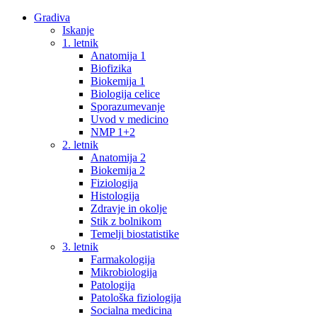
Gradiva
Iskanje
1. letnik
Anatomija 1
Biofizika
Biokemija 1
Biologija celice
Sporazumevanje
Uvod v medicino
NMP 1+2
2. letnik
Anatomija 2
Biokemija 2
Fiziologija
Histologija
Zdravje in okolje
Stik z bolnikom
Temelji biostatistike
3. letnik
Farmakologija
Mikrobiologija
Patologija
Patološka fiziologija
Socialna medicina