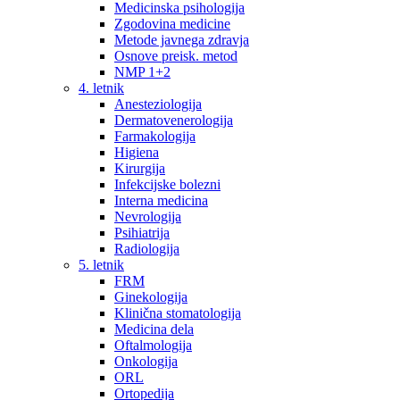
Medicinska psihologija
Zgodovina medicine
Metode javnega zdravja
Osnove preisk. metod
NMP 1+2
4. letnik
Anesteziologija
Dermatovenerologija
Farmakologija
Higiena
Kirurgija
Infekcijske bolezni
Interna medicina
Nevrologija
Psihiatrija
Radiologija
5. letnik
FRM
Ginekologija
Klinična stomatologija
Medicina dela
Oftalmologija
Onkologija
ORL
Ortopedija