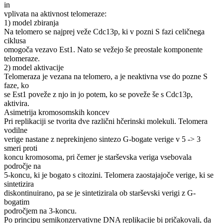
in
vplivata na aktivnost telomeraze:
1) model zbiranja
Na telomero se najprej veže Cdc13p, ki v pozni S fazi celičnega
ciklusa
omogoča vezavo Est1. Nato se vežejo še preostale komponente
telomeraze.
2) model aktivacije
Telomeraza je vezana na telomero, a je neaktivna vse do pozne S
faze, ko
se Est1 poveže z njo in jo potem, ko se poveže še s Cdc13p,
aktivira.
Asimetrija kromosomskih koncev
Pri replikaciji se tvorita dve različni hčerinski molekuli. Telomera
vodilne
verige nastane z neprekinjeno sintezo G-bogate verige v 5 -> 3
smeri proti
koncu kromosoma, pri čemer je starševska veriga vsebovala
področje na
5-koncu, ki je bogato s citozini. Telomera zaostajajoče verige, ki se
sintetizira
diskontinuirano, pa se je sintetizirala ob starševski verigi z G-
bogatim
področjem na 3-koncu.
Po principu semikonzervativne DNA replikacije bi pričakovali, da