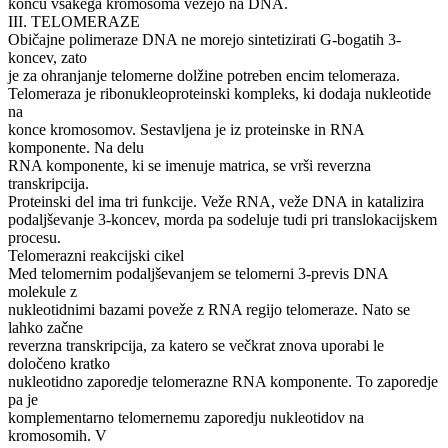
koncu vsakega kromosoma vežejo na DNA.
III. TELOMERAZE
Običajne polimeraze DNA ne morejo sintetizirati G-bogatih 3-
koncev, zato
je za ohranjanje telomerne dolžine potreben encim telomeraza.
Telomeraza je ribonukleoproteinski kompleks, ki dodaja nukleotide
na
konce kromosomov. Sestavljena je iz proteinske in RNA
komponente. Na delu
RNA komponente, ki se imenuje matrica, se vrši reverzna
transkripcija.
Proteinski del ima tri funkcije. Veže RNA, veže DNA in katalizira
podaljševanje 3-koncev, morda pa sodeluje tudi pri translokacijskem
procesu.
Telomerazni reakcijski cikel
Med telomernim podaljševanjem se telomerni 3-previs DNA
molekule z
nukleotidnimi bazami poveže z RNA regijo telomeraze. Nato se
lahko začne
reverzna transkripcija, za katero se večkrat znova uporabi le
določeno kratko
nukleotidno zaporedje telomerazne RNA komponente. To zaporedje
pa je
komplementarno telomernemu zaporedju nukleotidov na
kromosomih. V