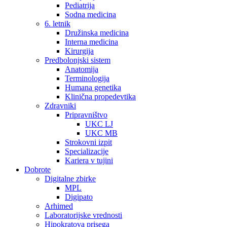
Pediatrija
Sodna medicina
6. letnik
Družinska medicina
Interna medicina
Kirurgija
Predbolonjski sistem
Anatomija
Terminologija
Humana genetika
Klinična propedevtika
Zdravniki
Pripravništvo
UKC LJ
UKC MB
Strokovni izpit
Specializacije
Kariera v tujini
Dobrote
Digitalne zbirke
MPL
Digipato
Arhimed
Laboratorijske vrednosti
Hipokratova prisega