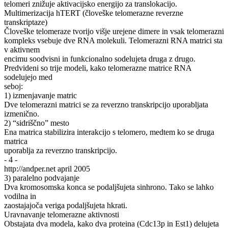
telomeri znižuje aktivacijsko energijo za translokacijo.
Multimerizacija hTERT (človeške telomerazne reverzne
transkriptaze)
Človeške telomeraze tvorijo višje urejene dimere in vsak telomerazni
kompleks vsebuje dve RNA molekuli. Telomerazni RNA matrici sta
v aktivnem
encimu soodvisni in funkcionalno sodelujeta druga z drugo.
Predvideni so trije modeli, kako telomerazne matrice RNA
sodelujejo med
seboj:
1) izmenjavanje matric
Dve telomerazni matrici se za reverzno transkripcijo uporabljata
izmenično.
2) “sidriščno” mesto
Ena matrica stabilizira interakcijo s telomero, medtem ko se druga
matrica
uporablja za reverzno transkripcijo.
- 4 -
http://andper.net april 2005
3) paralelno podvajanje
Dva kromosomska konca se podaljšujeta sinhrono. Tako se lahko
vodilna in
zaostajajoča veriga podaljšujeta hkrati.
Uravnavanje telomerazne aktivnosti
Obstajata dva modela, kako dva proteina (Cdc13p in Est1) delujeta