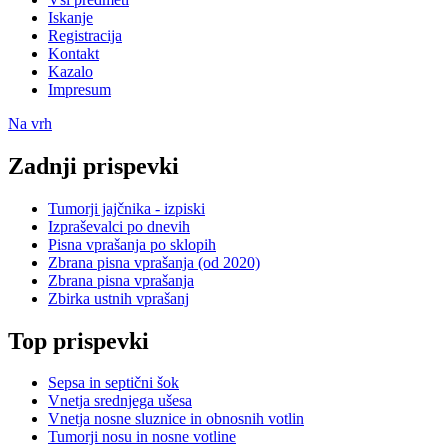
Iskanje
Registracija
Kontakt
Kazalo
Impresum
Na vrh
Zadnji prispevki
Tumorji jajčnika - izpiski
Izpraševalci po dnevih
Pisna vprašanja po sklopih
Zbrana pisna vprašanja (od 2020)
Zbrana pisna vprašanja
Zbirka ustnih vprašanj
Top prispevki
Sepsa in septični šok
Vnetja srednjega ušesa
Vnetja nosne sluznice in obnosnih votlin
Tumorji nosu in nosne votline