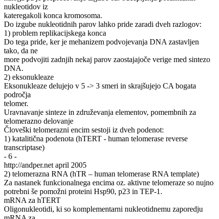
nukleotidov iz
kateregakoli konca kromosoma.
Do izgube nukleotidnih parov lahko pride zaradi dveh razlogov:
1) problem replikacijskega konca
Do tega pride, ker je mehanizem podvojevanja DNA zastavljen
tako, da ne
more podvojiti zadnjih nekaj parov zaostajajoče verige med sintezo
DNA.
2) eksonukleaze
Eksonukleaze delujejo v 5 -> 3 smeri in skrajšujejo CA bogata
področja
telomer.
Uravnavanje sinteze in združevanja elementov, pomembnih za
telomerazno delovanje
Človeški telomerazni encim sestoji iz dveh podenot:
1) katalitična podenota (hTERT - human telomerase reverse
transcriptase)
- 6 -
http://andper.net april 2005
2) telomerazna RNA (hTR – human telomerase RNA template)
Za nastanek funkcionalnega encima oz. aktivne telomeraze so nujno
potrebni še pomožni proteini Hsp90, p23 in TEP-1.
mRNA za hTERT
Oligonukleotidi, ki so komplementarni nukleotidnemu zaporedju
mRNA za