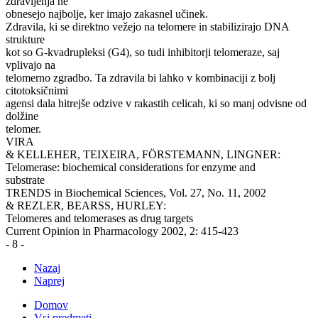
zdravljenja ne
obnesejo najbolje, ker imajo zakasnel učinek.
Zdravila, ki se direktno vežejo na telomere in stabilizirajo DNA
strukture
kot so G-kvadrupleksi (G4), so tudi inhibitorji telomeraze, saj
vplivajo na
telomerno zgradbo. Ta zdravila bi lahko v kombinaciji z bolj
citotoksičnimi
agensi dala hitrejše odzive v rakastih celicah, ki so manj odvisne od
dolžine
telomer.
VIRA
& KELLEHER, TEIXEIRA, FÖRSTEMANN, LINGNER:
Telomerase: biochemical considerations for enzyme and
substrate
TRENDS in Biochemical Sciences, Vol. 27, No. 11, 2002
& REZLER, BEARSS, HURLEY:
Telomeres and telomerases as drug targets
Current Opinion in Pharmacology 2002, 2: 415-423
- 8 -
Nazaj
Naprej
Domov
Vsi predmeti