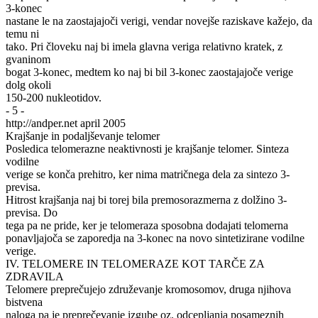
3-konec
nastane le na zaostajajoči verigi, vendar novejše raziskave kažejo, da
temu ni
tako. Pri človeku naj bi imela glavna veriga relativno kratek, z
gvaninom
bogat 3-konec, medtem ko naj bi bil 3-konec zaostajajoče verige
dolg okoli
150-200 nukleotidov.
- 5 -
http://andper.net april 2005
Krajšanje in podaljševanje telomer
Posledica telomerazne neaktivnosti je krajšanje telomer. Sinteza
vodilne
verige se konča prehitro, ker nima matričnega dela za sintezo 3-
previsa.
Hitrost krajšanja naj bi torej bila premosorazmerna z dolžino 3-
previsa. Do
tega pa ne pride, ker je telomeraza sposobna dodajati telomerna
ponavljajoča se zaporedja na 3-konec na novo sintetizirane vodilne
verige.
IV. TELOMERE IN TELOMERAZE KOT TARČE ZA
ZDRAVILA
Telomere preprečujejo združevanje kromosomov, druga njihova
bistvena
naloga pa je preprečevanje izgube oz. odcepljanja posameznih