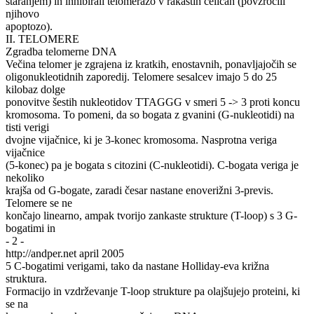
staranjem) in inhibirali telomerazo v rakastih celicah (povzročili
njihovo
apoptozo).
II. TELOMERE
Zgradba telomerne DNA
Večina telomer je zgrajena iz kratkih, enostavnih, ponavljajočih se
oligonukleotidnih zaporedij. Telomere sesalcev imajo 5 do 25
kilobaz dolge
ponovitve šestih nukleotidov TTAGGG v smeri 5 -> 3 proti koncu
kromosoma. To pomeni, da so bogata z gvanini (G-nukleotidi) na
tisti verigi
dvojne vijačnice, ki je 3-konec kromosoma. Nasprotna veriga
vijačnice
(5-konec) pa je bogata s citozini (C-nukleotidi). C-bogata veriga je
nekoliko
krajša od G-bogate, zaradi česar nastane enoverižni 3-previs.
Telomere se ne
končajo linearno, ampak tvorijo zankaste strukture (T-loop) s 3 G-
bogatimi in
- 2 -
http://andper.net april 2005
5 C-bogatimi verigami, tako da nastane Holliday-eva križna
struktura.
Formacijo in vzdrževanje T-loop strukture pa olajšujejo proteini, ki
se na