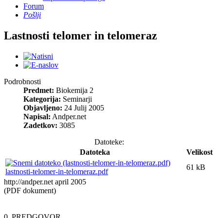
Forum
Pošlji
Lastnosti telomer in telomeraz
Podrobnosti
Predmet:
Biokemija 2
Kategorija:
Seminarji
Objavljeno:
24 Julij 2005
Napisal:
Andper.net
Zadetkov:
3085
Datoteke:
Datoteka
Velikost
61 kB
lastnosti-telomer-in-telomeraz.pdf
http://andper.net april 2005
(PDF dokument)
0. PREDGOVOR