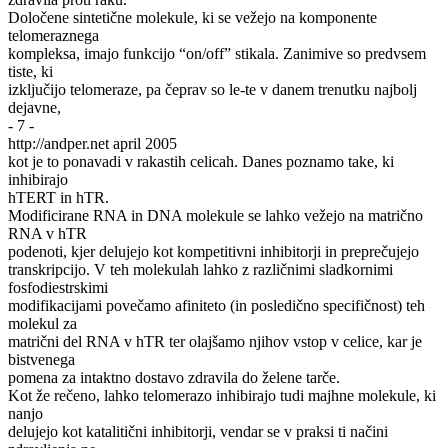
Določene sintetične molekule, ki se vežejo na komponente
telomeraznega
kompleksa, imajo funkcijo “on/off” stikala. Zanimive so predvsem
tiste, ki
izključijo telomeraze, pa čeprav so le-te v danem trenutku najbolj
dejavne,
- 7 -
http://andper.net april 2005
kot je to ponavadi v rakastih celicah. Danes poznamo take, ki
inhibirajo
hTERT in hTR.
Modificirane RNA in DNA molekule se lahko vežejo na matrično
RNA v hTR
podenoti, kjer delujejo kot kompetitivni inhibitorji in preprečujejo
transkripcijo. V teh molekulah lahko z različnimi sladkornimi
fosfodiestrskimi
modifikacijami povečamo afiniteto (in posledično specifičnost) teh
molekul za
matrični del RNA v hTR ter olajšamo njihov vstop v celice, kar je
bistvenega
pomena za intaktno dostavo zdravila do želene tarče.
Kot že rečeno, lahko telomerazo inhibirajo tudi majhne molekule, ki
nanjo
delujejo kot katalitični inhibitorji, vendar se v praksi ti načini