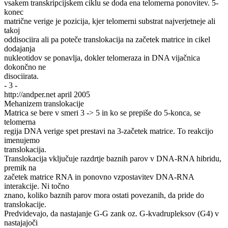
vsakem transkripcijskem ciklu se doda ena telomerna ponovitev. 5-
konec
matrične verige je pozicija, kjer telomerni substrat najverjetneje ali
takoj
oddisociira ali pa poteče translokacija na začetek matrice in cikel
dodajanja
nukleotidov se ponavlja, dokler telomeraza in DNA vijačnica
dokončno ne
disociirata.
- 3 -
http://andper.net april 2005
Mehanizem translokacije
Matrica se bere v smeri 3 -> 5 in ko se prepiše do 5-konca, se
telomerna
regija DNA verige spet prestavi na 3-začetek matrice. To reakcijo
imenujemo
translokacija.
Translokacija vključuje razdrtje baznih parov v DNA-RNA hibridu,
premik na
začetek matrice RNA in ponovno vzpostavitev DNA-RNA
interakcije. Ni točno
znano, koliko baznih parov mora ostati povezanih, da pride do
translokacije.
Predvidevajo, da nastajanje G-G zank oz. G-kvadrupleksov (G4) v
nastajajoči