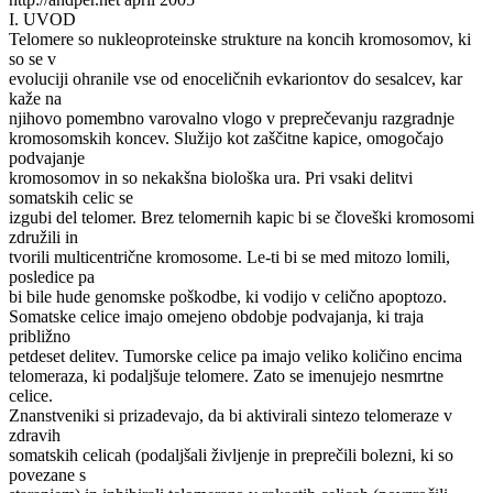
I. UVOD
Telomere so nukleoproteinske strukture na koncih kromosomov, ki
so se v
evoluciji ohranile vse od enoceličnih evkariontov do sesalcev, kar
kaže na
njihovo pomembno varovalno vlogo v preprečevanju razgradnje
kromosomskih koncev. Služijo kot zaščitne kapice, omogočajo
podvajanje
kromosomov in so nekakšna biološka ura. Pri vsaki delitvi
somatskih celic se
izgubi del telomer. Brez telomernih kapic bi se človeški kromosomi
združili in
tvorili multicentrične kromosome. Le-ti bi se med mitozo lomili,
posledice pa
bi bile hude genomske poškodbe, ki vodijo v celično apoptozo.
Somatske celice imajo omejeno obdobje podvajanja, ki traja
približno
petdeset delitev. Tumorske celice pa imajo veliko količino encima
telomeraza, ki podaljšuje telomere. Zato se imenujejo nesmrtne
celice.
Znanstveniki si prizadevajo, da bi aktivirali sintezo telomeraze v
zdravih
somatskih celicah (podaljšali življenje in preprečili bolezni, ki so
povezane s