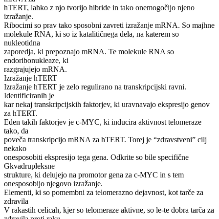
hTERT, lahko z njo tvorijo hibride in tako onemogočijo njeno
izražanje.
Ribocimi so prav tako sposobni zavreti izražanje mRNA. So majhne
molekule RNA, ki so iz katalitičnega dela, na katerem so
nukleotidna
zaporedja, ki prepoznajo mRNA. Te molekule RNA so
endoribonukleaze, ki
razgrajujejo mRNA.
Izražanje hTERT
Izražanje hTERT je zelo regulirano na transkripcijski ravni.
Identificiranih je
kar nekaj transkripcijskih faktorjev, ki uravnavajo ekspresijo genov
za hTERT.
Eden takih faktorjev je c-MYC, ki inducira aktivnost telomeraze
tako, da
poveča transkripcijo mRNA za hTERT. Torej je “zdravstveni” cilj
nekako
onesposobiti ekspresijo tega gena. Odkrite so bile specifične
Gkvadrupleksne
strukture, ki delujejo na promotor gena za c-MYC in s tem
onesposobijo njegovo izražanje.
Elementi, ki so pomembni za telomerazno dejavnost, kot tarče za
zdravila
V rakastih celicah, kjer so telomeraze aktivne, so le-te dobra tarča za
zdravila proti raku.