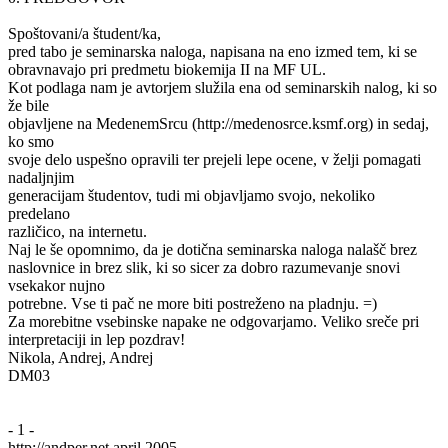
Spoštovani/a študent/ka,
pred tabo je seminarska naloga, napisana na eno izmed tem, ki se
obravnavajo pri predmetu biokemija II na MF UL.
Kot podlaga nam je avtorjem služila ena od seminarskih nalog, ki so
že bile
objavljene na MedenemSrcu (http://medenosrce.ksmf.org) in sedaj,
ko smo
svoje delo uspešno opravili ter prejeli lepe ocene, v želji pomagati
nadaljnjim
generacijam študentov, tudi mi objavljamo svojo, nekoliko
predelano
različico, na internetu.
Naj le še opomnimo, da je dotična seminarska naloga nalašč brez
naslovnice in brez slik, ki so sicer za dobro razumevanje snovi
vsekakor nujno
potrebne. Vse ti pač ne more biti postreženo na pladnju. =)
Za morebitne vsebinske napake ne odgovarjamo. Veliko sreče pri
interpretaciji in lep pozdrav!
Nikola, Andrej, Andrej
DM03
- 1 -
http://andper.net april 2005