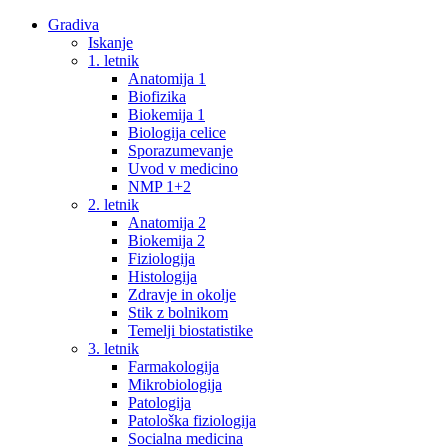
Gradiva
Iskanje
1. letnik
Anatomija 1
Biofizika
Biokemija 1
Biologija celice
Sporazumevanje
Uvod v medicino
NMP 1+2
2. letnik
Anatomija 2
Biokemija 2
Fiziologija
Histologija
Zdravje in okolje
Stik z bolnikom
Temelji biostatistike
3. letnik
Farmakologija
Mikrobiologija
Patologija
Patološka fiziologija
Socialna medicina