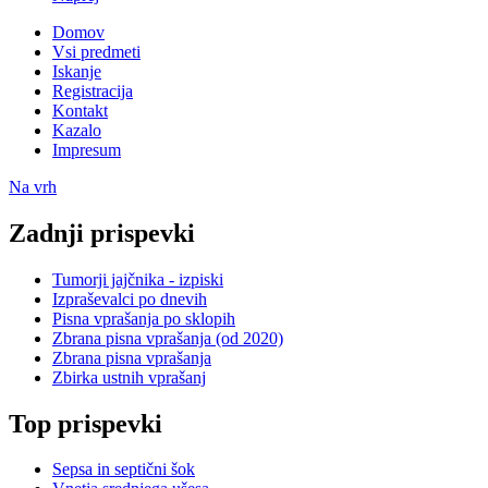
Domov
Vsi predmeti
Iskanje
Registracija
Kontakt
Kazalo
Impresum
Na vrh
Zadnji prispevki
Tumorji jajčnika - izpiski
Izpraševalci po dnevih
Pisna vprašanja po sklopih
Zbrana pisna vprašanja (od 2020)
Zbrana pisna vprašanja
Zbirka ustnih vprašanj
Top prispevki
Sepsa in septični šok