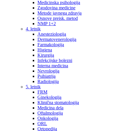
Medicinska psihologija
Zgodovina medicine
Metode javnega zdravja
Osnove preisk. metod
NMP 1+2
4. letnik
Anesteziologija
Dermatovenerologija
Farmakologija
Higiena
Kirurgija
Infekcijske bolezni
Interna medicina
Nevrologija
Psihiatrija
Radiologija
5. letnik
FRM
Ginekologija
Klinična stomatologija
Medicina dela
Oftalmologija
Onkologija
ORL
Ortopedija