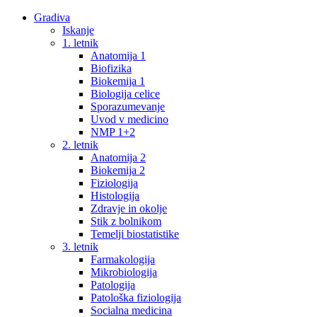
Gradiva
Iskanje
1. letnik
Anatomija 1
Biofizika
Biokemija 1
Biologija celice
Sporazumevanje
Uvod v medicino
NMP 1+2
2. letnik
Anatomija 2
Biokemija 2
Fiziologija
Histologija
Zdravje in okolje
Stik z bolnikom
Temelji biostatistike
3. letnik
Farmakologija
Mikrobiologija
Patologija
Patološka fiziologija
Socialna medicina