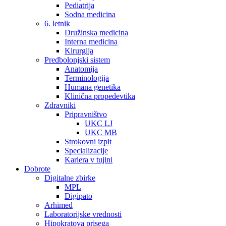
Pediatrija
Sodna medicina
6. letnik
Družinska medicina
Interna medicina
Kirurgija
Predbolonjski sistem
Anatomija
Terminologija
Humana genetika
Klinična propedevtika
Zdravniki
Pripravništvo
UKC LJ
UKC MB
Strokovni izpit
Specializacije
Kariera v tujini
Dobrote
Digitalne zbirke
MPL
Digipato
Arhimed
Laboratorijske vrednosti
Hipokratova prisega