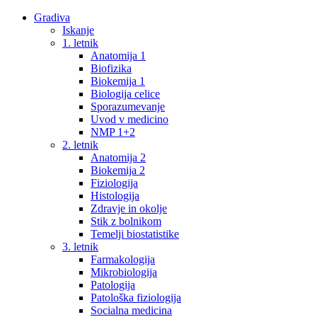
Gradiva
Iskanje
1. letnik
Anatomija 1
Biofizika
Biokemija 1
Biologija celice
Sporazumevanje
Uvod v medicino
NMP 1+2
2. letnik
Anatomija 2
Biokemija 2
Fiziologija
Histologija
Zdravje in okolje
Stik z bolnikom
Temelji biostatistike
3. letnik
Farmakologija
Mikrobiologija
Patologija
Patološka fiziologija
Socialna medicina