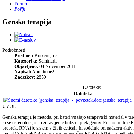
Forum
Pošlji
Genska terapija
Podrobnosti
Predmet:
Biokemija 2
Kategorija:
Seminarji
Objavljeno:
04 November 2011
Napisal:
Anonimnež
Zadetkov:
2859
Datoteke:
Datoteka
genska_terapija
UVOD
Genska terapija je metoda, pri kateri vnašajo terapevtski material v
ki se osredotočajo na zdravljenje bolezni prek genov. Ena od njih je 
preprek. RNAi je sistem v živih celicah, ki sodeluje pri nadzoru ak
microRNA (miRNA) in male interferenčne RNA (siRNA – small inter