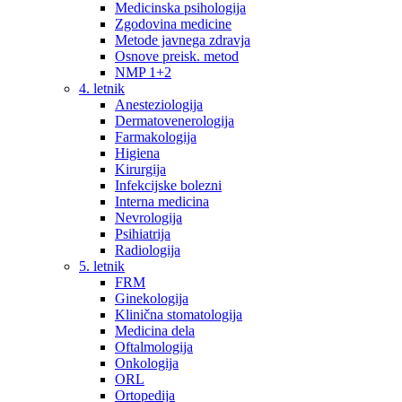
Medicinska psihologija
Zgodovina medicine
Metode javnega zdravja
Osnove preisk. metod
NMP 1+2
4. letnik
Anesteziologija
Dermatovenerologija
Farmakologija
Higiena
Kirurgija
Infekcijske bolezni
Interna medicina
Nevrologija
Psihiatrija
Radiologija
5. letnik
FRM
Ginekologija
Klinična stomatologija
Medicina dela
Oftalmologija
Onkologija
ORL
Ortopedija