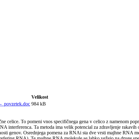
Velikost
_-_povzetek.doc
984 kB
 tarčne celice. To pomeni vnos specifičnega gena v celico z namenom po
RNA interferenca. Ta metoda ima velik potencial za zdravljenje rakavih 
tivnosti genov. Osrednjega pomena za RNAi sta dve vrsti majhne RNA mo
efering RNA). Te majhne RNA molekule se lahko vežejo na druge spe