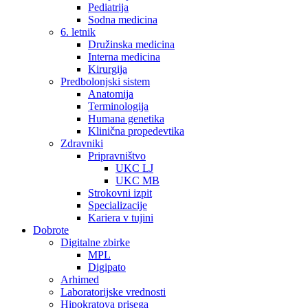
Pediatrija
Sodna medicina
6. letnik
Družinska medicina
Interna medicina
Kirurgija
Predbolonjski sistem
Anatomija
Terminologija
Humana genetika
Klinična propedevtika
Zdravniki
Pripravništvo
UKC LJ
UKC MB
Strokovni izpit
Specializacije
Kariera v tujini
Dobrote
Digitalne zbirke
MPL
Digipato
Arhimed
Laboratorijske vrednosti
Hipokratova prisega