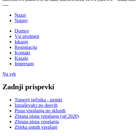
----
Nazaj
Naprej
Domov
Vsi predmeti
Iskanje
Registracija
Kontakt
Kazalo
Impresum
Na vrh
Zadnji prispevki
Tumorji jajčnika - izpiski
Izpraševalci po dnevih
Pisna vprašanja po sklopih
Zbrana pisna vprašanja (od 2020)
Zbrana pisna vprašanja
Zbirka ustnih vprašanj