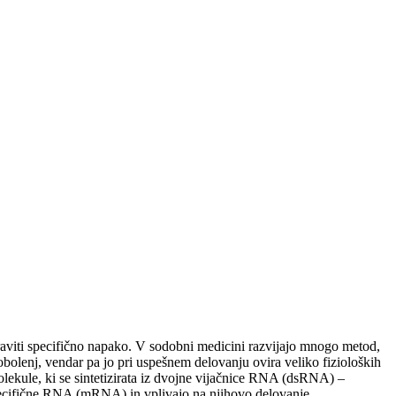
praviti specifično napako. V sodobni medicini razvijajo mnogo metod,
obolenj, vendar pa jo pri uspešnem delovanju ovira veliko fizioloških
lekule, ki se sintetizirata iz dvojne vijačnice RNA (dsRNA) –
cifične RNA (mRNA) in vplivajo na njihovo delovanje.