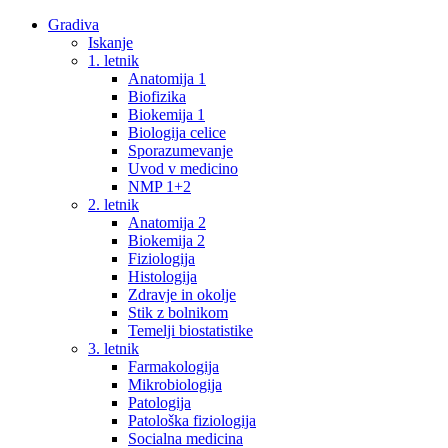
Gradiva
Iskanje
1. letnik
Anatomija 1
Biofizika
Biokemija 1
Biologija celice
Sporazumevanje
Uvod v medicino
NMP 1+2
2. letnik
Anatomija 2
Biokemija 2
Fiziologija
Histologija
Zdravje in okolje
Stik z bolnikom
Temelji biostatistike
3. letnik
Farmakologija
Mikrobiologija
Patologija
Patološka fiziologija
Socialna medicina