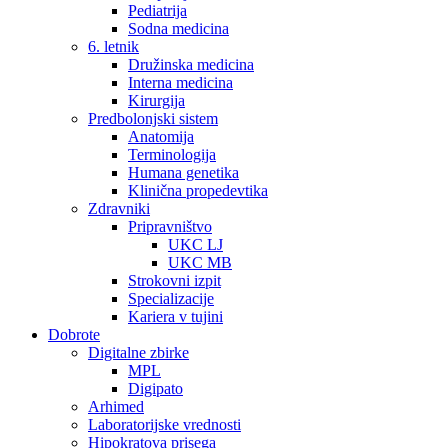
Pediatrija
Sodna medicina
6. letnik
Družinska medicina
Interna medicina
Kirurgija
Predbolonjski sistem
Anatomija
Terminologija
Humana genetika
Klinična propedevtika
Zdravniki
Pripravništvo
UKC LJ
UKC MB
Strokovni izpit
Specializacije
Kariera v tujini
Dobrote
Digitalne zbirke
MPL
Digipato
Arhimed
Laboratorijske vrednosti
Hipokratova prisega