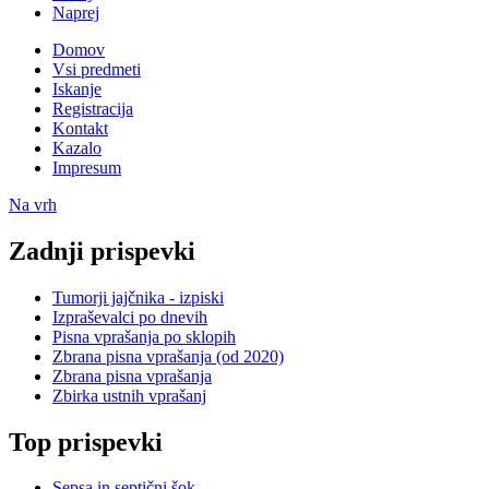
Naprej
Domov
Vsi predmeti
Iskanje
Registracija
Kontakt
Kazalo
Impresum
Na vrh
Zadnji prispevki
Tumorji jajčnika - izpiski
Izpraševalci po dnevih
Pisna vprašanja po sklopih
Zbrana pisna vprašanja (od 2020)
Zbrana pisna vprašanja
Zbirka ustnih vprašanj
Top prispevki
Sepsa in septični šok