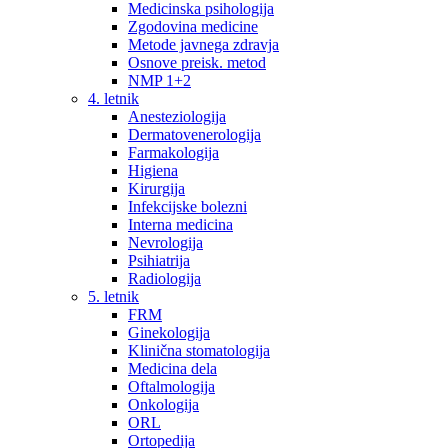
Medicinska psihologija
Zgodovina medicine
Metode javnega zdravja
Osnove preisk. metod
NMP 1+2
4. letnik
Anesteziologija
Dermatovenerologija
Farmakologija
Higiena
Kirurgija
Infekcijske bolezni
Interna medicina
Nevrologija
Psihiatrija
Radiologija
5. letnik
FRM
Ginekologija
Klinična stomatologija
Medicina dela
Oftalmologija
Onkologija
ORL
Ortopedija