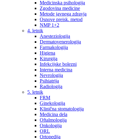
Medicinska psihologija
Zgodovina medicine
Metode javnega zdravja
Osnove preisk. metod
NMP 1+2
4. letnik
Anesteziologija
Dermatovenerologija
Farmakologija
Higiena
Kirurgija
Infekcijske bolezni
Interna medicina
Nevrologija
Psihiatrija
Radiologija
5. letnik
FRM
Ginekologija
Klinična stomatologija
Medicina dela
Oftalmologija
Onkologija
ORL
Ortopedija