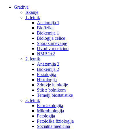
Gradiva
Iskanje
1. letnik
Anatomija 1
Biofizika
Biokemija 1
Biologija celice
Sporazumevanje
Uvod v medicino
NMP 1+2
2. letnik
Anatomija 2
Biokemija 2
Fiziologija
Histologija
Zdravje in okolje
Stik z bolnikom
Temelji biostatistike
3. letnik
Farmakologija
Mikrobiologija
Patologija
Patološka fiziologija
Socialna medicina