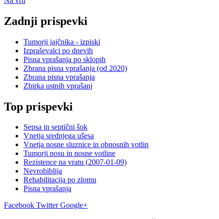
Na vrh
Zadnji prispevki
Tumorji jajčnika - izpiski
Izpraševalci po dnevih
Pisna vprašanja po sklopih
Zbrana pisna vprašanja (od 2020)
Zbrana pisna vprašanja
Zbirka ustnih vprašanj
Top prispevki
Sepsa in septični šok
Vnetja srednjega ušesa
Vnetja nosne sluznice in obnosnih votlin
Tumorji nosu in nosne votline
Rezistence na vratu (2007-01-09)
Nevrobiblija
Rehabilitacija po zlomu
Pisna vprašanja
Facebook
Twitter
Google+