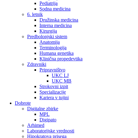
Pediatrija
Sodna medicina
6. letnik
Družinska medicina
Interna medicina
Kirurgija
Predbolonjski sistem
Anatomija
Terminologija
Humana genetika
Klinična propedevtika
Zdravniki
Pripravništvo
UKC LJ
UKC MB
Strokovni izpit
Specializacije
Kariera v tujini
Dobrote
Digitalne zbirke
MPL
Digipato
Arhimed
Laboratorijske vrednosti
Hipokratova prisega