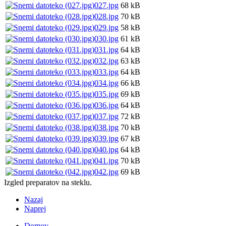
027.jpg
68 kB
028.jpg
70 kB
029.jpg
58 kB
030.jpg
61 kB
031.jpg
64 kB
032.jpg
63 kB
033.jpg
64 kB
034.jpg
66 kB
035.jpg
69 kB
036.jpg
64 kB
037.jpg
72 kB
038.jpg
70 kB
039.jpg
67 kB
040.jpg
64 kB
041.jpg
70 kB
042.jpg
69 kB
Izgled preparatov na steklu.
Nazaj
Naprej
Domov