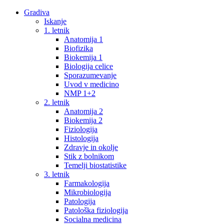
Gradiva
Iskanje
1. letnik
Anatomija 1
Biofizika
Biokemija 1
Biologija celice
Sporazumevanje
Uvod v medicino
NMP 1+2
2. letnik
Anatomija 2
Biokemija 2
Fiziologija
Histologija
Zdravje in okolje
Stik z bolnikom
Temelji biostatistike
3. letnik
Farmakologija
Mikrobiologija
Patologija
Patološka fiziologija
Socialna medicina