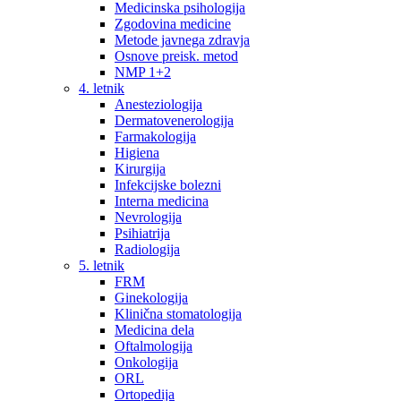
Medicinska psihologija
Zgodovina medicine
Metode javnega zdravja
Osnove preisk. metod
NMP 1+2
4. letnik
Anesteziologija
Dermatovenerologija
Farmakologija
Higiena
Kirurgija
Infekcijske bolezni
Interna medicina
Nevrologija
Psihiatrija
Radiologija
5. letnik
FRM
Ginekologija
Klinična stomatologija
Medicina dela
Oftalmologija
Onkologija
ORL
Ortopedija