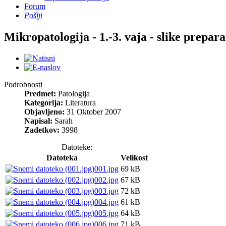
Forum
Pošlji
Mikropatologija - 1.-3. vaja - slike prepara
Podrobnosti
Predmet:
Patologija
Kategorija:
Literatura
Objavljeno:
31 Oktober 2007
Napisal:
Sarah
Zadetkov:
3998
Datoteke:
Datoteka
Velikost
001.jpg
69 kB
002.jpg
67 kB
003.jpg
72 kB
004.jpg
61 kB
005.jpg
64 kB
006.jpg
71 kB