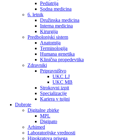
Pediatrija
Sodna medicina
6. letnik
Družinska medicina
Interna medicina
Kirurgija
Predbolonjski sistem
Anatomija
Terminologija
Humana genetika
Klinična propedevtika
Zdravniki
Pripravništvo
UKC LJ
UKC MB
Strokovni izpit
Specializacije
Kariera v tujini
Dobrote
Digitalne zbirke
MPL
Digipato
Arhimed
Laboratorijske vrednosti
Hipokratova prisega