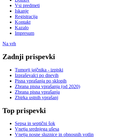
Vsi predmeti
Iskanje
Registracija
Kontakt
Kazalo
Impresum
Na vrh
Zadnji prispevki
Tumorji jajčnika - izpiski
Izpraševalci po dnevih
Pisna vprašanja po sklopih
Zbrana pisna vprašanja (od 2020)
Zbrana pisna vprašanja
Zbirka ustnih vprašanj
Top prispevki
Sepsa in septični šok
Vnetja srednjega ušesa
Vnetja nosne sluznice in obnosnih votlin