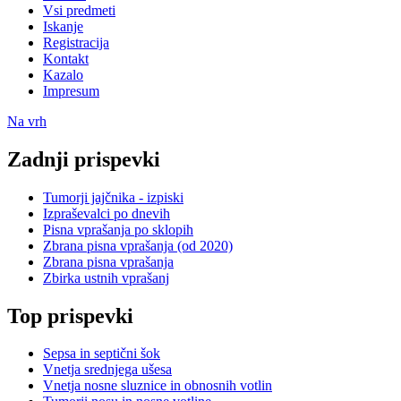
Vsi predmeti
Iskanje
Registracija
Kontakt
Kazalo
Impresum
Na vrh
Zadnji prispevki
Tumorji jajčnika - izpiski
Izpraševalci po dnevih
Pisna vprašanja po sklopih
Zbrana pisna vprašanja (od 2020)
Zbrana pisna vprašanja
Zbirka ustnih vprašanj
Top prispevki
Sepsa in septični šok
Vnetja srednjega ušesa
Vnetja nosne sluznice in obnosnih votlin