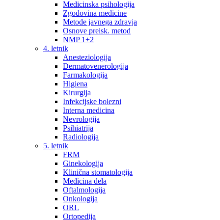
Medicinska psihologija
Zgodovina medicine
Metode javnega zdravja
Osnove preisk. metod
NMP 1+2
4. letnik
Anesteziologija
Dermatovenerologija
Farmakologija
Higiena
Kirurgija
Infekcijske bolezni
Interna medicina
Nevrologija
Psihiatrija
Radiologija
5. letnik
FRM
Ginekologija
Klinična stomatologija
Medicina dela
Oftalmologija
Onkologija
ORL
Ortopedija