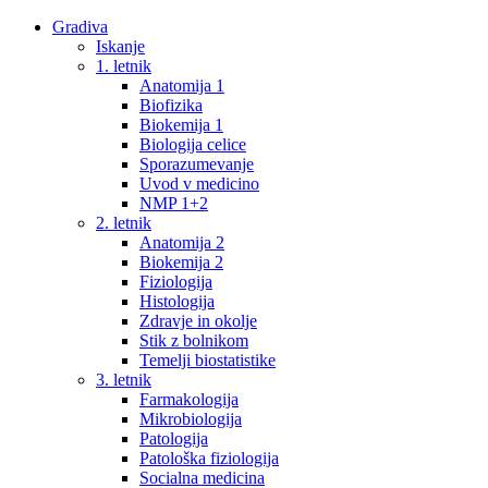
Gradiva
Iskanje
1. letnik
Anatomija 1
Biofizika
Biokemija 1
Biologija celice
Sporazumevanje
Uvod v medicino
NMP 1+2
2. letnik
Anatomija 2
Biokemija 2
Fiziologija
Histologija
Zdravje in okolje
Stik z bolnikom
Temelji biostatistike
3. letnik
Farmakologija
Mikrobiologija
Patologija
Patološka fiziologija
Socialna medicina