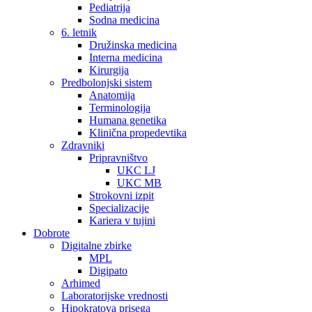
Pediatrija
Sodna medicina
6. letnik
Družinska medicina
Interna medicina
Kirurgija
Predbolonjski sistem
Anatomija
Terminologija
Humana genetika
Klinična propedevtika
Zdravniki
Pripravništvo
UKC LJ
UKC MB
Strokovni izpit
Specializacije
Kariera v tujini
Dobrote
Digitalne zbirke
MPL
Digipato
Arhimed
Laboratorijske vrednosti
Hipokratova prisega