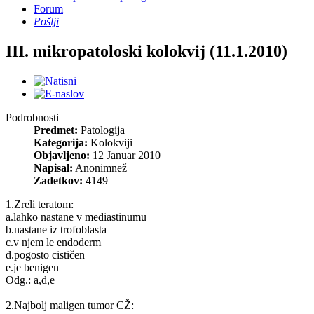
Forum
Pošlji
III. mikropatoloski kolokvij (11.1.2010)
Podrobnosti
Predmet:
Patologija
Kategorija:
Kolokviji
Objavljeno:
12 Januar 2010
Napisal:
Anonimnež
Zadetkov:
4149
1.Zreli teratom:
a.lahko nastane v mediastinumu
b.nastane iz trofoblasta
c.v njem le endoderm
d.pogosto cističen
e.je benigen
Odg.: a,d,e
2.Najbolj maligen tumor CŽ: