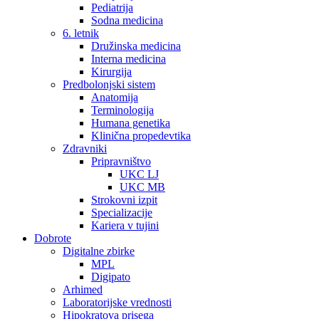
Pediatrija
Sodna medicina
6. letnik
Družinska medicina
Interna medicina
Kirurgija
Predbolonjski sistem
Anatomija
Terminologija
Humana genetika
Klinična propedevtika
Zdravniki
Pripravništvo
UKC LJ
UKC MB
Strokovni izpit
Specializacije
Kariera v tujini
Dobrote
Digitalne zbirke
MPL
Digipato
Arhimed
Laboratorijske vrednosti
Hipokratova prisega