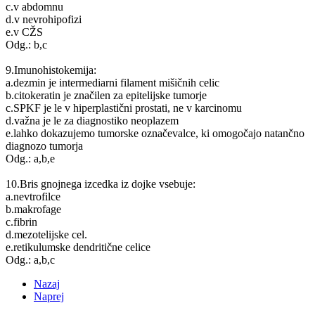
c.v abdomnu
d.v nevrohipofizi
e.v CŽS
Odg.: b,c
9.Imunohistokemija:
a.dezmin je intermediarni filament mišičnih celic
b.citokeratin je značilen za epitelijske tumorje
c.SPKF je le v hiperplastični prostati, ne v karcinomu
d.važna je le za diagnostiko neoplazem
e.lahko dokazujemo tumorske označevalce, ki omogočajo natančno
diagnozo tumorja
Odg.: a,b,e
10.Bris gnojnega izcedka iz dojke vsebuje:
a.nevtrofilce
b.makrofage
c.fibrin
d.mezotelijske cel.
e.retikulumske dendritične celice
Odg.: a,b,c
Nazaj
Naprej