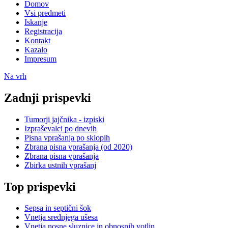
Domov
Vsi predmeti
Iskanje
Registracija
Kontakt
Kazalo
Impresum
Na vrh
Zadnji prispevki
Tumorji jajčnika - izpiski
Izpraševalci po dnevih
Pisna vprašanja po sklopih
Zbrana pisna vprašanja (od 2020)
Zbrana pisna vprašanja
Zbirka ustnih vprašanj
Top prispevki
Sepsa in septični šok
Vnetja srednjega ušesa
Vnetja nosne sluznice in obnosnih votlin