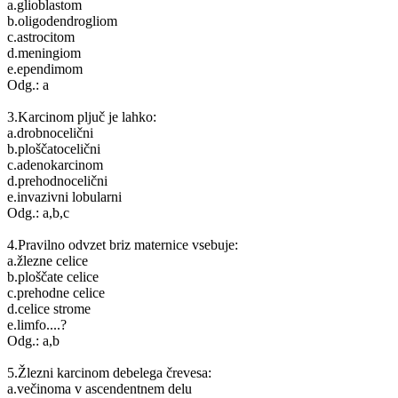
a.glioblastom
b.oligodendrogliom
c.astrocitom
d.meningiom
e.ependimom
Odg.: a
3.Karcinom pljuč je lahko:
a.drobnocelični
b.ploščatocelični
c.adenokarcinom
d.prehodnocelični
e.invazivni lobularni
Odg.: a,b,c
4.Pravilno odvzet briz maternice vsebuje:
a.žlezne celice
b.ploščate celice
c.prehodne celice
d.celice strome
e.limfo....?
Odg.: a,b
5.Žlezni karcinom debelega črevesa:
a.večinoma v ascendentnem delu