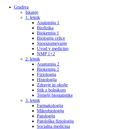
Gradiva
Iskanje
1. letnik
Anatomija 1
Biofizika
Biokemija 1
Biologija celice
Sporazumevanje
Uvod v medicino
NMP 1+2
2. letnik
Anatomija 2
Biokemija 2
Fiziologija
Histologija
Zdravje in okolje
Stik z bolnikom
Temelji biostatistike
3. letnik
Farmakologija
Mikrobiologija
Patologija
Patološka fiziologija
Socialna medicina