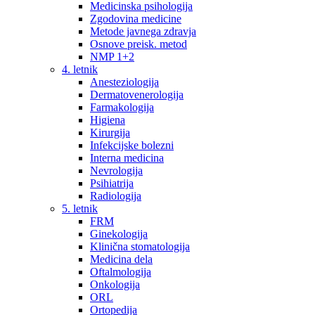
Medicinska psihologija
Zgodovina medicine
Metode javnega zdravja
Osnove preisk. metod
NMP 1+2
4. letnik
Anesteziologija
Dermatovenerologija
Farmakologija
Higiena
Kirurgija
Infekcijske bolezni
Interna medicina
Nevrologija
Psihiatrija
Radiologija
5. letnik
FRM
Ginekologija
Klinična stomatologija
Medicina dela
Oftalmologija
Onkologija
ORL
Ortopedija