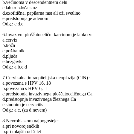
b.večinoma v descendentnem delu
c.lahko izloča sluz
d.exofitična, papilarna rast ali oži svetlino
e.predstopnja je adenom
Odg.: c,d,e
6.Invazivni ploščatocelični karcinom je lahko v:
a.cervix
b.koža
c.požiralnik
d.pljuča
e.bezgavka
Odg.: a,b,c,d
7.Cervikalna intraepitelijska neoplazija (CIN) :
a.povezana s HPV 16, 18
b.povezana s HPV 6,11
c.predstopnja invazivnega ploščatoceličnega Ca
d.predstopnja invazivnega žleznega Ca
e.sinonim je cervicitis
Odg.: a,c, (za d nevem)
8.Nevroblastom najpogosteje:
a.pri novorojenčkih
b.pri mlajših od 5 let