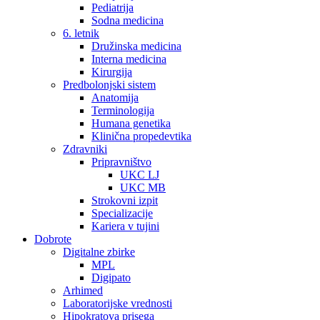
Pediatrija
Sodna medicina
6. letnik
Družinska medicina
Interna medicina
Kirurgija
Predbolonjski sistem
Anatomija
Terminologija
Humana genetika
Klinična propedevtika
Zdravniki
Pripravništvo
UKC LJ
UKC MB
Strokovni izpit
Specializacije
Kariera v tujini
Dobrote
Digitalne zbirke
MPL
Digipato
Arhimed
Laboratorijske vrednosti
Hipokratova prisega