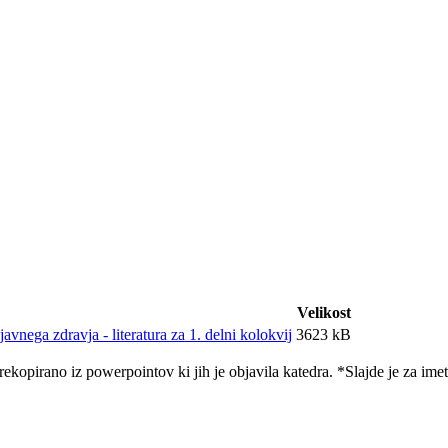
Velikost
avnega zdravja - literatura za 1. delni kolokvij
3623 kB
kopirano iz powerpointov ki jih je objavila katedra. *Slajde je za imeti