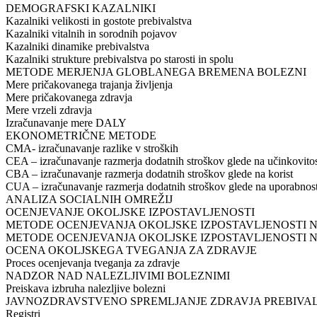
DEMOGRAFSKI KAZALNIKI​
Kazalniki velikosti in gostote prebivalstva​
Kazalniki vitalnih in sorodnih pojavov​
Kazalniki dinamike prebivalstva​
Kazalniki strukture prebivalstva po starosti in spolu​
METODE MERJENJA GLOBLANEGA BREMENA BOLEZNI​
Mere pričakovanega trajanja življenja​
Mere pričakovanega zdravja​
Mere vrzeli zdravja​
Izračunavanje mere DALY​
EKONOMETRIČNE METODE​
CMA- izračunavanje razlike v stroških​
CEA – izračunavanje razmerja dodatnih stroškov glede na učinkovitos
CBA – izračunavanje razmerja dodatnih stroškov glede na korist​
CUA – izračunavanje razmerja dodatnih stroškov glede na uporabnost
ANALIZA SOCIALNIH OMREŽIJ​
OCENJEVANJE OKOLJSKE IZPOSTAVLJENOSTI​
METODE OCENJEVANJA OKOLJSKE IZPOSTAVLJENOSTI 
METODE OCENJEVANJA OKOLJSKE IZPOSTAVLJENOSTI NA
OCENA OKOLJSKEGA TVEGANJA ZA ZDRAVJE​
Proces ocenjevanja tveganja za zdravje​
NADZOR NAD NALEZLJIVIMI BOLEZNIMI​
Preiskava izbruha nalezljive bolezni​
JAVNOZDRAVSTVENO SPREMLJANJE ZDRAVJA PREBIVALS
Registri​