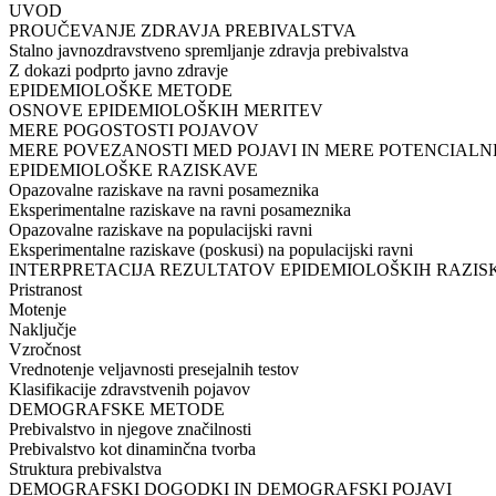
UVOD​
PROUČEVANJE ZDRAVJA PREBIVALSTVA​
Stalno javnozdravstveno spremljanje zdravja prebivalstva​
Z dokazi podprto javno zdravje​
EPIDEMIOLOŠKE METODE​
OSNOVE EPIDEMIOLOŠKIH MERITEV​
MERE POGOSTOSTI POJAVOV​
MERE POVEZANOSTI MED POJAVI IN MERE POTENCIALN
EPIDEMIOLOŠKE RAZISKAVE​
Opazovalne raziskave na ravni posameznika​
Eksperimentalne raziskave na ravni posameznika​
Opazovalne raziskave na populacijski ravni​
Eksperimentalne raziskave (poskusi) na populacijski ravni​
INTERPRETACIJA REZULTATOV EPIDEMIOLOŠKIH RAZISK
Pristranost​
Motenje​
Naključje​
Vzročnost​
Vrednotenje veljavnosti presejalnih testov​
Klasifikacije zdravstvenih pojavov​
DEMOGRAFSKE METODE​
Prebivalstvo in njegove značilnosti​
Prebivalstvo kot dinaminčna tvorba​
Struktura prebivalstva​
DEMOGRAFSKI DOGODKI IN DEMOGRAFSKI POJAVI​