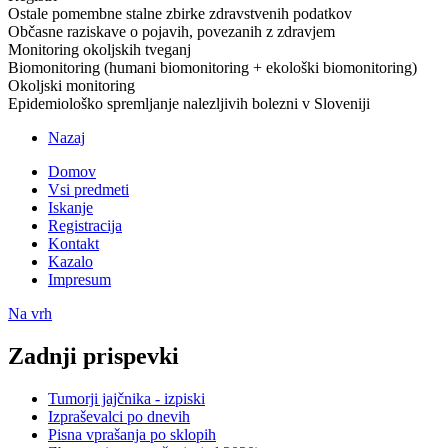
Ostale pomembne stalne zbirke zdravstvenih podatkov​
Občasne raziskave o pojavih, povezanih z zdravjem​
Monitoring okoljskih tveganj​
Biomonitoring (humani biomonitoring + ekološki biomonitoring)​
Okoljski monitoring​
Epidemiološko spremljanje nalezljivih bolezni v Sloveniji​
Nazaj
Domov
Vsi predmeti
Iskanje
Registracija
Kontakt
Kazalo
Impresum
Na vrh
Zadnji prispevki
Tumorji jajčnika - izpiski
Izpraševalci po dnevih
Pisna vprašanja po sklopih