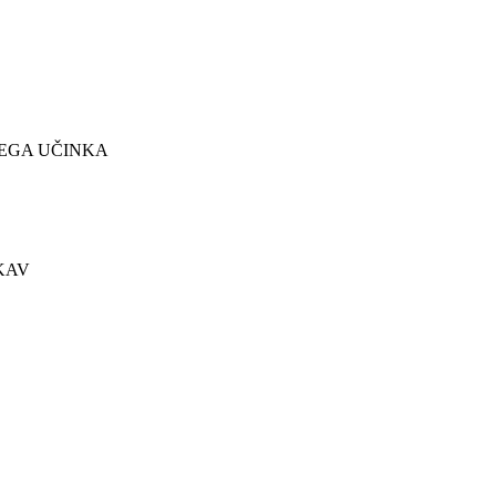
EGA UČINKA​
AV​