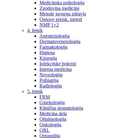
Medicinska psihologija
Zgodovina medicine
Metode javnega zdravja
Osnove preisk. metod
NMP 1+2
4. letnik
Anesteziologija
Dermatovenerologija
Farmakologija
Higiena
Kirurgija
Infekcijske bolezni
Interna medicina
Nevrologija
Psihiatrija
Radiologija
5. letnik
FRM
Ginekologija
Klinična stomatologija
Medicina dela
Oftalmologija
Onkologija
ORL
Ortopedija