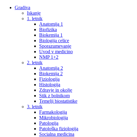
Gradiva
Iskanje
1. letnik
Anatomija 1
Biofizika
Biokemija 1
Biologija celice
Sporazumevanje
Uvod v medicino
NMP 1+2
2. letnik
Anatomija 2
Biokemija 2
Fiziologija
Histologija
Zdravje in okolje
Stik z bolnikom
Temelji biostatistike
3. letnik
Farmakologija
Mikrobiologija
Patologija
Patološka fiziologija
Socialna medicina