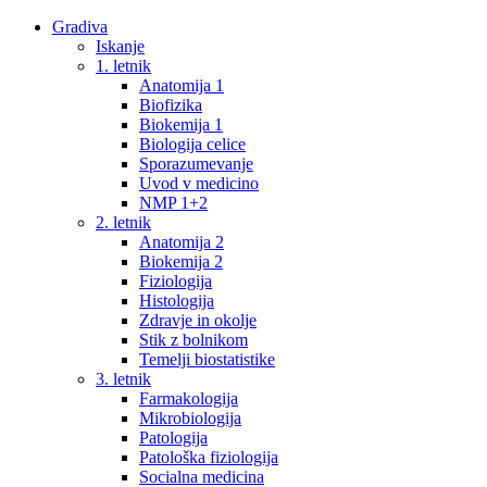
Gradiva
Iskanje
1. letnik
Anatomija 1
Biofizika
Biokemija 1
Biologija celice
Sporazumevanje
Uvod v medicino
NMP 1+2
2. letnik
Anatomija 2
Biokemija 2
Fiziologija
Histologija
Zdravje in okolje
Stik z bolnikom
Temelji biostatistike
3. letnik
Farmakologija
Mikrobiologija
Patologija
Patološka fiziologija
Socialna medicina