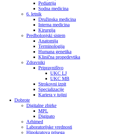
Pediatrija
Sodna medicina
6. letnik
Družinska medicina
Interna medicina
Kirurgija
Predbolonjski sistem
Anatomija
Terminologija
Humana genetika
Klinična propedevtika
Zdravniki
Pripravništvo
UKC LJ
UKC MB
Strokovni izpit
Specializacije
Kariera v tujini
Dobrote
Digitalne zbirke
MPL
Digipato
Arhimed
Laboratorijske vrednosti
Hipokratova prisega