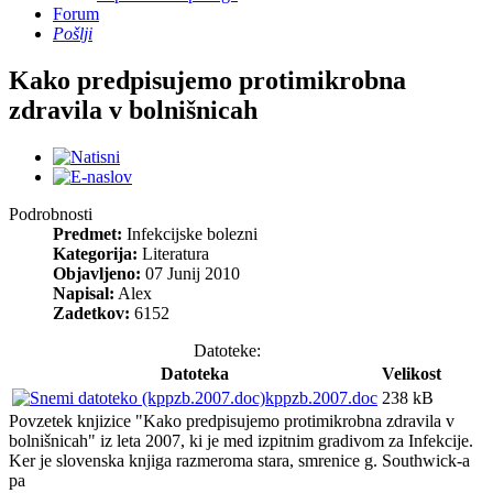
Forum
Pošlji
Kako predpisujemo protimikrobna
zdravila v bolnišnicah
Podrobnosti
Predmet:
Infekcijske bolezni
Kategorija:
Literatura
Objavljeno:
07 Junij 2010
Napisal:
Alex
Zadetkov:
6152
Datoteke:
Datoteka
Velikost
kppzb.2007.doc
238 kB
Povzetek knjizice "Kako predpisujemo protimikrobna zdravila v
bolnišnicah" iz leta 2007, ki je med izpitnim gradivom za Infekcije.
Ker je slovenska knjiga razmeroma stara, smrenice g. Southwick-a
pa