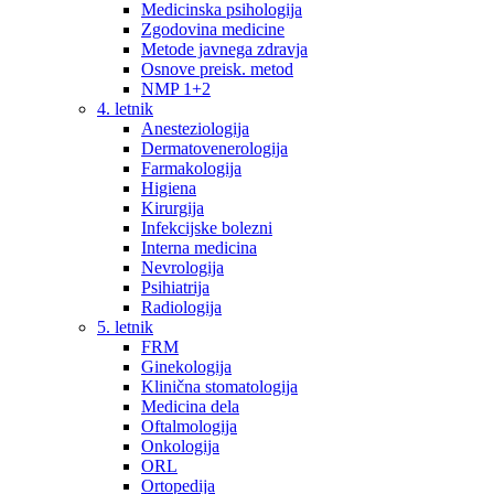
Medicinska psihologija
Zgodovina medicine
Metode javnega zdravja
Osnove preisk. metod
NMP 1+2
4. letnik
Anesteziologija
Dermatovenerologija
Farmakologija
Higiena
Kirurgija
Infekcijske bolezni
Interna medicina
Nevrologija
Psihiatrija
Radiologija
5. letnik
FRM
Ginekologija
Klinična stomatologija
Medicina dela
Oftalmologija
Onkologija
ORL
Ortopedija