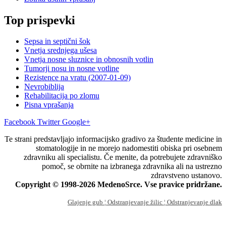
Top prispevki
Sepsa in septični šok
Vnetja srednjega ušesa
Vnetja nosne sluznice in obnosnih votlin
Tumorji nosu in nosne votline
Rezistence na vratu (2007-01-09)
Nevrobiblija
Rehabilitacija po zlomu
Pisna vprašanja
Facebook
Twitter
Google+
Te strani predstavljajo informacijsko gradivo za študente medicine in
stomatologije in ne morejo nadomestiti obiska pri osebnem
zdravniku ali specialistu. Če menite, da potrebujete zdravniško
pomoč, se obrnite na izbranega zdravnika ali na ustrezno
zdravstveno ustanovo.
Copyright © 1998-2026 MedenoSrce. Vse pravice pridržane.
Glajenje gub
¦ Odstranjevanje žilic
¦ Odstranjevanje dlak