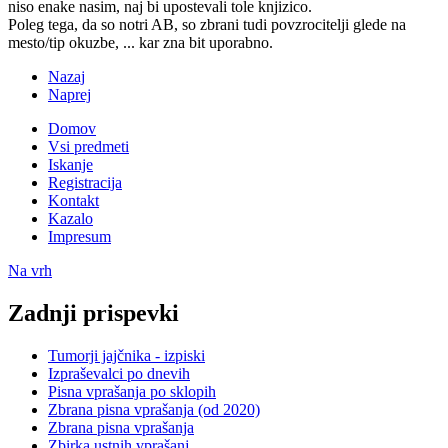
niso enake nasim, naj bi upostevali tole knjizico.
Poleg tega, da so notri AB, so zbrani tudi povzrocitelji glede na
mesto/tip okuzbe, ... kar zna bit uporabno.
Nazaj
Naprej
Domov
Vsi predmeti
Iskanje
Registracija
Kontakt
Kazalo
Impresum
Na vrh
Zadnji prispevki
Tumorji jajčnika - izpiski
Izpraševalci po dnevih
Pisna vprašanja po sklopih
Zbrana pisna vprašanja (od 2020)
Zbrana pisna vprašanja
Zbirka ustnih vprašanj