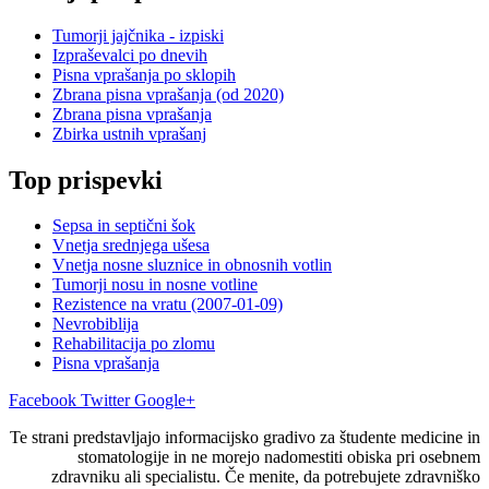
Tumorji jajčnika - izpiski
Izpraševalci po dnevih
Pisna vprašanja po sklopih
Zbrana pisna vprašanja (od 2020)
Zbrana pisna vprašanja
Zbirka ustnih vprašanj
Top prispevki
Sepsa in septični šok
Vnetja srednjega ušesa
Vnetja nosne sluznice in obnosnih votlin
Tumorji nosu in nosne votline
Rezistence na vratu (2007-01-09)
Nevrobiblija
Rehabilitacija po zlomu
Pisna vprašanja
Facebook
Twitter
Google+
Te strani predstavljajo informacijsko gradivo za študente medicine in
stomatologije in ne morejo nadomestiti obiska pri osebnem
zdravniku ali specialistu. Če menite, da potrebujete zdravniško