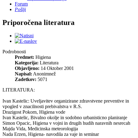
Forum
Pošlji
Priporočena literatura
Podrobnosti
Predmet:
Higiena
Kategorija:
Literatura
Objavljeno:
14 Oktober 2001
Napisal:
Anonimnež
Zadetkov:
5071
LITERATURA:
Ivan Kastelic: Uveljavitev organizirane zdravstvene preventive in
vpogled v znacilnosti prebivalstva v R.S.
Drazigost Pokorn, Higiena vode
Ivan Kastelic, Bivalno okolje in sodobno urbanisticno planiranje
Simon Opacic, Higiena v vojni in drugih hudih naravnih nesrecah
Majda Vida, Medicinska meteorologija
Nada Erzen, Higiena- navodila za vaje in seminar