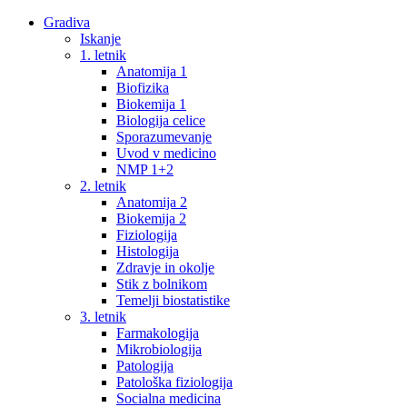
Gradiva
Iskanje
1. letnik
Anatomija 1
Biofizika
Biokemija 1
Biologija celice
Sporazumevanje
Uvod v medicino
NMP 1+2
2. letnik
Anatomija 2
Biokemija 2
Fiziologija
Histologija
Zdravje in okolje
Stik z bolnikom
Temelji biostatistike
3. letnik
Farmakologija
Mikrobiologija
Patologija
Patološka fiziologija
Socialna medicina