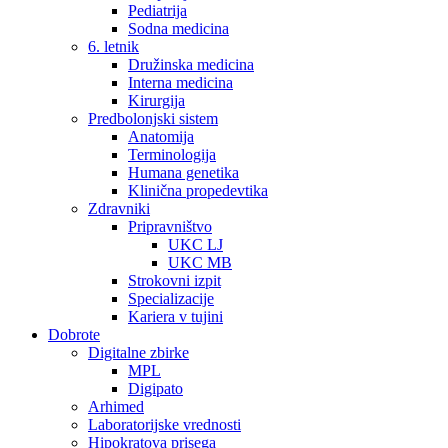
Pediatrija
Sodna medicina
6. letnik
Družinska medicina
Interna medicina
Kirurgija
Predbolonjski sistem
Anatomija
Terminologija
Humana genetika
Klinična propedevtika
Zdravniki
Pripravništvo
UKC LJ
UKC MB
Strokovni izpit
Specializacije
Kariera v tujini
Dobrote
Digitalne zbirke
MPL
Digipato
Arhimed
Laboratorijske vrednosti
Hipokratova prisega