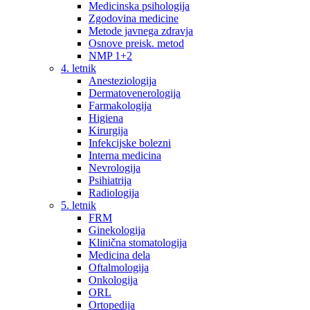
Medicinska psihologija
Zgodovina medicine
Metode javnega zdravja
Osnove preisk. metod
NMP 1+2
4. letnik
Anesteziologija
Dermatovenerologija
Farmakologija
Higiena
Kirurgija
Infekcijske bolezni
Interna medicina
Nevrologija
Psihiatrija
Radiologija
5. letnik
FRM
Ginekologija
Klinična stomatologija
Medicina dela
Oftalmologija
Onkologija
ORL
Ortopedija