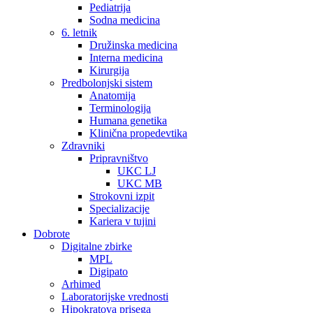
Pediatrija
Sodna medicina
6. letnik
Družinska medicina
Interna medicina
Kirurgija
Predbolonjski sistem
Anatomija
Terminologija
Humana genetika
Klinična propedevtika
Zdravniki
Pripravništvo
UKC LJ
UKC MB
Strokovni izpit
Specializacije
Kariera v tujini
Dobrote
Digitalne zbirke
MPL
Digipato
Arhimed
Laboratorijske vrednosti
Hipokratova prisega