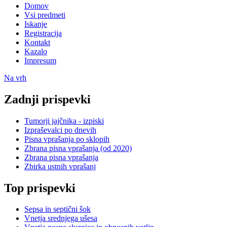
Domov
Vsi predmeti
Iskanje
Registracija
Kontakt
Kazalo
Impresum
Na vrh
Zadnji prispevki
Tumorji jajčnika - izpiski
Izpraševalci po dnevih
Pisna vprašanja po sklopih
Zbrana pisna vprašanja (od 2020)
Zbrana pisna vprašanja
Zbirka ustnih vprašanj
Top prispevki
Sepsa in septični šok
Vnetja srednjega ušesa