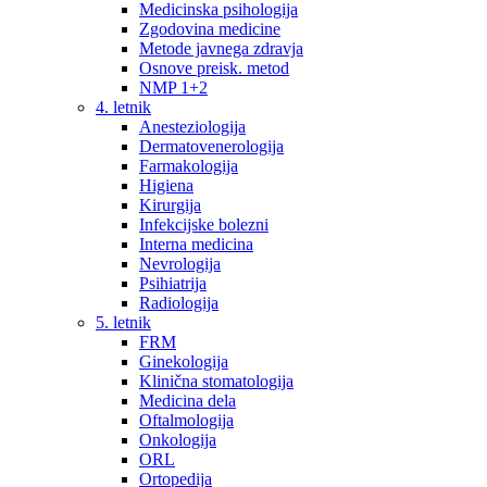
Medicinska psihologija
Zgodovina medicine
Metode javnega zdravja
Osnove preisk. metod
NMP 1+2
4. letnik
Anesteziologija
Dermatovenerologija
Farmakologija
Higiena
Kirurgija
Infekcijske bolezni
Interna medicina
Nevrologija
Psihiatrija
Radiologija
5. letnik
FRM
Ginekologija
Klinična stomatologija
Medicina dela
Oftalmologija
Onkologija
ORL
Ortopedija