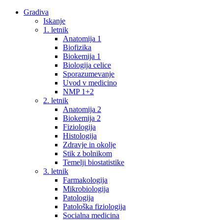
Gradiva
Iskanje
1. letnik
Anatomija 1
Biofizika
Biokemija 1
Biologija celice
Sporazumevanje
Uvod v medicino
NMP 1+2
2. letnik
Anatomija 2
Biokemija 2
Fiziologija
Histologija
Zdravje in okolje
Stik z bolnikom
Temelji biostatistike
3. letnik
Farmakologija
Mikrobiologija
Patologija
Patološka fiziologija
Socialna medicina