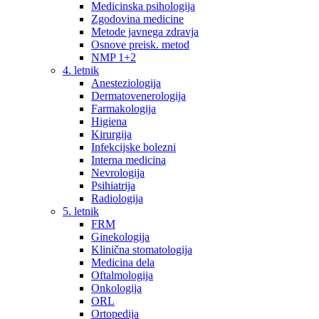
Medicinska psihologija
Zgodovina medicine
Metode javnega zdravja
Osnove preisk. metod
NMP 1+2
4. letnik
Anesteziologija
Dermatovenerologija
Farmakologija
Higiena
Kirurgija
Infekcijske bolezni
Interna medicina
Nevrologija
Psihiatrija
Radiologija
5. letnik
FRM
Ginekologija
Klinična stomatologija
Medicina dela
Oftalmologija
Onkologija
ORL
Ortopedija