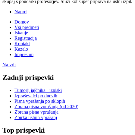
skupaj s poudarki profesorjev. Služi kot super priprava na ustni izpit.
Naprej
Domov
Vsi predmeti
Iskanje
Registracija
Kontakt
Kazalo
Impresum
Na vrh
Zadnji prispevki
Tumorji jajčnika - izpiski
Izpraševalci po dnevih
Pisna vprašanja po sklopih
Zbrana pisna vprašanja (od 2020)
Zbrana pisna vprašanja
Zbirka ustnih vprašanj
Top prispevki