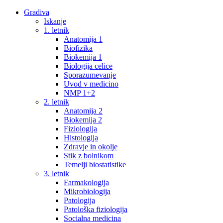
Gradiva
Iskanje
1. letnik
Anatomija 1
Biofizika
Biokemija 1
Biologija celice
Sporazumevanje
Uvod v medicino
NMP 1+2
2. letnik
Anatomija 2
Biokemija 2
Fiziologija
Histologija
Zdravje in okolje
Stik z bolnikom
Temelji biostatistike
3. letnik
Farmakologija
Mikrobiologija
Patologija
Patološka fiziologija
Socialna medicina