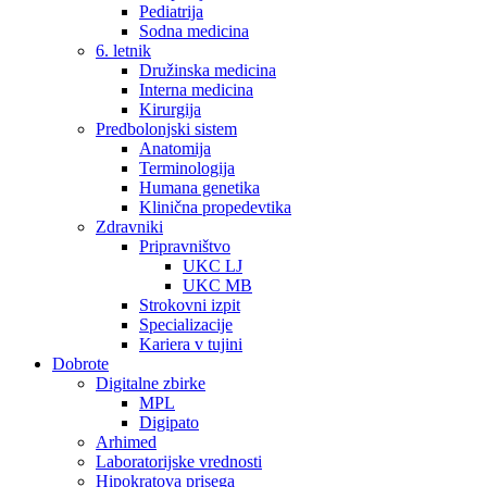
Pediatrija
Sodna medicina
6. letnik
Družinska medicina
Interna medicina
Kirurgija
Predbolonjski sistem
Anatomija
Terminologija
Humana genetika
Klinična propedevtika
Zdravniki
Pripravništvo
UKC LJ
UKC MB
Strokovni izpit
Specializacije
Kariera v tujini
Dobrote
Digitalne zbirke
MPL
Digipato
Arhimed
Laboratorijske vrednosti
Hipokratova prisega