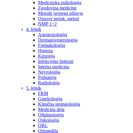
Medicinska psihologija
Zgodovina medicine
Metode javnega zdravja
Osnove preisk. metod
NMP 1+2
4. letnik
Anesteziologija
Dermatovenerologija
Farmakologija
Higiena
Kirurgija
Infekcijske bolezni
Interna medicina
Nevrologija
Psihiatrija
Radiologija
5. letnik
FRM
Ginekologija
Klinična stomatologija
Medicina dela
Oftalmologija
Onkologija
ORL
Ortopedija