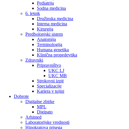
Pediatrija
Sodna medicina
6. letnik
Družinska medicina
Interna medicina
Kirurgija
Predbolonjski sistem
Anatomija
Terminologija
Humana genetika
Klinična propedevtika
Zdravniki
Pripravništvo
UKC LJ
UKC MB
Strokovni izpit
Specializacije
Kariera v tujini
Dobrote
Digitalne zbirke
MPL
Digipato
Arhimed
Laboratorijske vrednosti
Hipokratova prisega