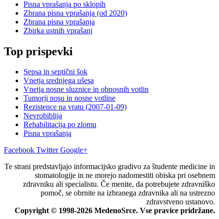
Pisna vprašanja po sklopih
Zbrana pisna vprašanja (od 2020)
Zbrana pisna vprašanja
Zbirka ustnih vprašanj
Top prispevki
Sepsa in septični šok
Vnetja srednjega ušesa
Vnetja nosne sluznice in obnosnih votlin
Tumorji nosu in nosne votline
Rezistence na vratu (2007-01-09)
Nevrobiblija
Rehabilitacija po zlomu
Pisna vprašanja
Facebook
Twitter
Google+
Te strani predstavljajo informacijsko gradivo za študente medicine in
stomatologije in ne morejo nadomestiti obiska pri osebnem
zdravniku ali specialistu. Če menite, da potrebujete zdravniško
pomoč, se obrnite na izbranega zdravnika ali na ustrezno
zdravstveno ustanovo.
Copyright © 1998-2026 MedenoSrce. Vse pravice pridržane.