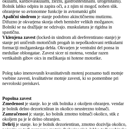
okulami, kardiovaskulami, žlezni, gastrointestinalni. urogenitalni).
Bolnik lahko odpira in zapira oči, a z njim ni mogo£ noben slik.
ohranjene so avtonomne funkcije in avtomatski gibi
Apalični sindrom
je stanje podobno akinctičnemu mutizmu.
Difuzno je okvarjena skorja obeh hemisfer velikih možganov.
Bolniki se na dražljaje ne odzivajo. muskulatura je rigidna in
spastična.
Vklenjena zavest
(locked-in sindrom ali deeferentirano stanje) je
stanje pri uničenih motoričnih progah in nepoškodovani retikulami
formaciji možganskega debla. Okvarjen je ventralni del ponsa in
medullae oblongatae. Zavest sicer ni motena, vendar razen
vertikalnih gibov oics in mežikanja ni hotene motorike.
Poleg tako imenovunih kvaniitativnih motenj poznamo tudi motnje
vsebine zavesti, kvalitativne motnje zavesti, ki so pomembne pri
nevroloski preiskavi.
Popolna zavest
Zmedenost
je stanje. ko je stik bolnika z okoljem ohranjen. vendar
je bolnik delno dezoricnliran in okolico neustrezno tolmači.
Zamračenost
jc stanje, ko bolnik zmotno tolmači okolico, stik z
okoljem pa je le delno ohranjen.
Delirij
je stanje. ko je bolnik dezorientiran, zmotno dozivlja okolico,