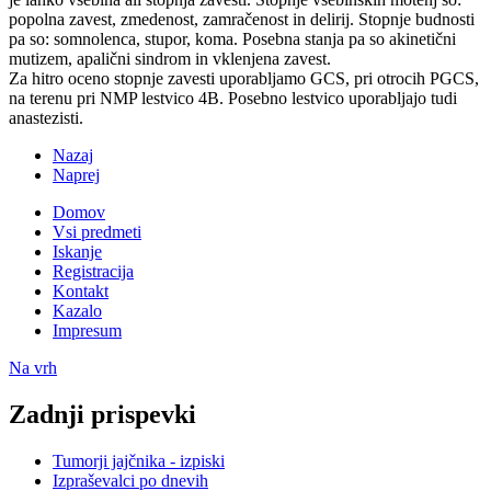
popolna zavest, zmedenost, zamračenost in delirij. Stopnje budnosti
pa so: somnolenca, stupor, koma. Posebna stanja pa so akinetični
mutizem, apalični sindrom in vklenjena zavest.
Za hitro oceno stopnje zavesti uporabljamo GCS, pri otrocih PGCS,
na terenu pri NMP lestvico 4B. Posebno lestvico uporabljajo tudi
anastezisti.
Nazaj
Naprej
Domov
Vsi predmeti
Iskanje
Registracija
Kontakt
Kazalo
Impresum
Na vrh
Zadnji prispevki
Tumorji jajčnika - izpiski
Izpraševalci po dnevih