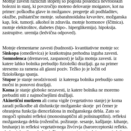
Motnje zavesti različnih stopenj so pogosta posledica nevroloških
bolezni in stanj, ki povzročijo moteno delovanje moiganov, kot na
primer: poškodba glave in možganov. pregretje ali podhladitev,
okužbe, psihiatrične motnje. subarahnoidalna krvavitev, možganska
kap, šok. tumorji. alkohol in zdravila. motnje hormonov (ščitnica).
motnje elektrolitov, diabetes (hipo-. hiperglikemija). hipoksija.
zastrupitve. uremija (ledvična odpoved).
Motnje elementarne zavesti (budnosti)- kvantitativne motnje so:
Sinkopa
(omedlevica) je kratkotrajna prehodna izguba zavesti.
Somnolenca
(dremavost, zaspanost) je lažja motnja zavesti. iz
katere lahko bolnika prebudijo fiziološki drazljaji. ga na primer
stresemo za ramena ali glasni poziv. Težko jo je ločiti od
fiziološkega spanja.
Stupor
je stanje neodzivnosti iz katerega bolnika prebudijo samo
močni in ponovni drazljaji.
Koma
je stanje globoke nezavesti, iz katere bolnika ne moremo
prebuditi niti z najmočnejšimi dražljaji.
Akinetični mutizem
ali coma vigile (vegetativno stanje) je koma
zaradi poškodbe ali disfunkcije možganske skorje pri čemer je
ohranjena funkcija diencefalona in možganskega debla. Zato so
mogoči spinalni refleksi (monosinaptični ali polisinaptifini). refleksi
možganskega debla (roženični. požiranje. sesanje, kašljanje. kihanje,
bruhanje) in refleksi vegetativnega živćevja (baroreceptorski refleks.