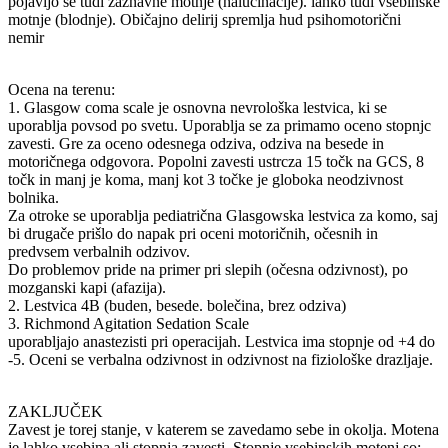
pojavijo se tudi zaznavne motnje (halucinacije). lahko tudi vsebinske
motnje (blodnje). Običajno delirij spremlja hud psihomotorični
nemir
Ocena na terenu:
1. Glasgow coma scale je osnovna nevrološka lestvica, ki se
uporablja povsod po svetu. Uporablja se za primamo oceno stopnjc
zavesti. Gre za oceno odesnega odziva, odziva na besede in
motoričnega odgovora. Popolni zavesti ustrcza 15 točk na GCS, 8
točk in manj je koma, manj kot 3 točke je globoka neodzivnost
bolnika.
Za otroke se uporablja pediatrična Glasgowska lestvica za komo, saj
bi drugače prišlo do napak pri oceni motoričnih, očesnih in
predvsem verbalnih odzivov.
Do problemov pride na primer pri slepih (očesna odzivnost), po
mozganski kapi (afazija).
2. Lestvica 4B (buden, besede. bolečina, brez odziva)
3. Richmond Agitation Sedation Scale
uporabljajo anastezisti pri operacijah. Lestvica ima stopnje od +4 do
-5. Oceni se verbalna odzivnost in odzivnost na fiziološke drazljaje.
ZAKLJUČEK
Zavest je torej stanje, v katerem se zavedamo sebe in okolja. Motena
je lahko vsebina ali stopnja zavesti. Stopnje vsebinskih motenj so: