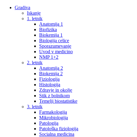
Gradiva
Iskanje
1. letnik
Anatomija 1
Biofizika
Biokemija 1
Biologija celice
Sporazumevanje
Uvod v medicino
NMP 1+2
2. letnik
Anatomija 2
Biokemija 2
Fiziologija
Histologija
Zdravje in okolje
Stik z bolnikom
Temelji biostatistike
3. letnik
Farmakologija
Mikrobiologija
Patologija
Patološka fiziologija
Socialna medicina