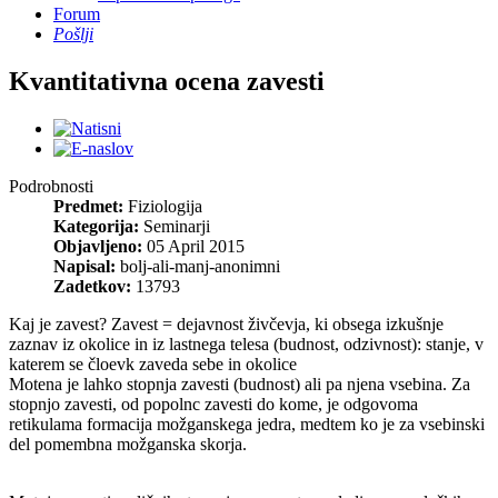
Forum
Pošlji
Kvantitativna ocena zavesti
Podrobnosti
Predmet:
Fiziologija
Kategorija:
Seminarji
Objavljeno:
05 April 2015
Napisal:
bolj-ali-manj-anonimni
Zadetkov:
13793
Kaj je zavest? Zavest = dejavnost živčevja, ki obsega izkušnje
zaznav iz okolice in iz lastnega telesa (budnost, odzivnost): stanje, v
katerem se čloevk zaveda sebe in okolice
Motena je lahko stopnja zavesti (budnost) ali pa njena vsebina. Za
stopnjo zavesti, od popolnc zavesti do kome, je odgovoma
retikulama formacija možganskega jedra, medtem ko je za vsebinski
del pomembna možganska skorja.