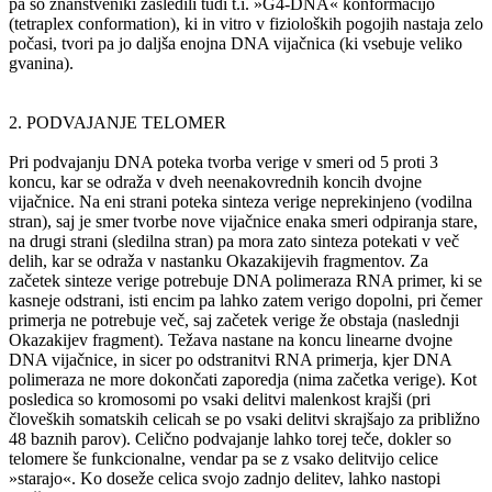
pa so znanstveniki zasledili tudi t.i. »G4-DNA« konformacijo
(tetraplex conformation), ki in vitro v fizioloških pogojih nastaja zelo
počasi, tvori pa jo daljša enojna DNA vijačnica (ki vsebuje veliko
gvanina).
2. PODVAJANJE TELOMER
Pri podvajanju DNA poteka tvorba verige v smeri od 5 proti 3
koncu, kar se odraža v dveh neenakovrednih koncih dvojne
vijačnice. Na eni strani poteka sinteza verige neprekinjeno (vodilna
stran), saj je smer tvorbe nove vijačnice enaka smeri odpiranja stare,
na drugi strani (sledilna stran) pa mora zato sinteza potekati v več
delih, kar se odraža v nastanku Okazakijevih fragmentov. Za
začetek sinteze verige potrebuje DNA polimeraza RNA primer, ki se
kasneje odstrani, isti encim pa lahko zatem verigo dopolni, pri čemer
primerja ne potrebuje več, saj začetek verige že obstaja (naslednji
Okazakijev fragment). Težava nastane na koncu linearne dvojne
DNA vijačnice, in sicer po odstranitvi RNA primerja, kjer DNA
polimeraza ne more dokončati zaporedja (nima začetka verige). Kot
posledica so kromosomi po vsaki delitvi malenkost krajši (pri
človeških somatskih celicah se po vsaki delitvi skrajšajo za približno
48 baznih parov). Celično podvajanje lahko torej teče, dokler so
telomere še funkcionalne, vendar pa se z vsako delitvijo celice
»starajo«. Ko doseže celica svojo zadnjo delitev, lahko nastopi