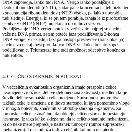
DNA zaporedja, lahko tudi RNA. Verigo lahko podaljšuje z
deoksiribonukleotidi (dNTP), kadar pa je koncentracija teh nizka ter
koncentracija ribonukleotidov (rNTP) visoka, pa lahko uporablja
tudi slednje. Energija, ki se pri tem porablja, izhaja le iz pirofosfatne
cepitve v dNTP (rNTP) molekulah ob njihovi vezavi.
Podaljševanje DNA verige poteka v več fazah: najprej se encim
veže na DNA primer, zatem poteče faza podaljševanja 3-konca
DNA verige, v naslednji fazi pa nastopi prestavitev (translokacija)
encima za nekaj mest proti koncu DNA vijačnice in nato zopet
podaljševanje. Telomeraza ima tudi zmožnost odcepitve končnega
nukleotida.
4. CELIČNO STARANJE IN BOLEZNI
V večceličnih evkariotskih organizmih imajo praspolne celice
neomejeno zmožnost delitve (telomerazna aktivnost), medtem ko je
število delitev somatskih celic omejeno. Sposobnost podvojitve
takšnih celic je omejena z njihovo starostjo, ki igra pomembno vlogo
v mnogih boleznih, značilnih za obdobje staranja organizma. Za
tumorske celice je značilno, da obidejo celično starost in postanejo
nesmrtne. Iz tega lahko sklepamo, da je celično staranje mehanizem,
ki do neke mere preprečuje nastanek tumorjev (tumor-supresorski
mehanizem). To se odraža tudi v celičnih kulturah nekaterih