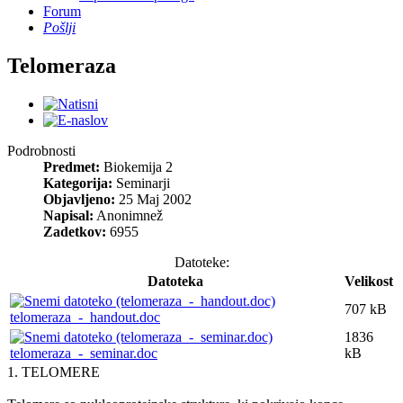
Forum
Pošlji
Telomeraza
Podrobnosti
Predmet:
Biokemija 2
Kategorija:
Seminarji
Objavljeno:
25 Maj 2002
Napisal:
Anonimnež
Zadetkov:
6955
Datoteke:
Datoteka
Velikost
707 kB
telomeraza_-_handout.doc
1836
telomeraza_-_seminar.doc
kB
1. TELOMERE