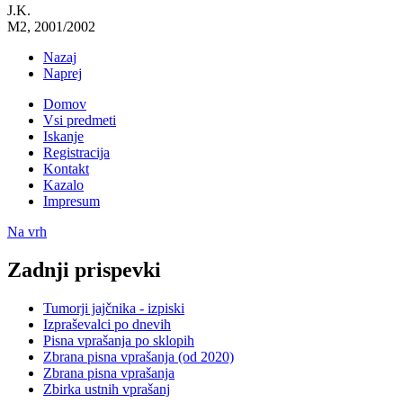
J.K.
M2, 2001/2002
Nazaj
Naprej
Domov
Vsi predmeti
Iskanje
Registracija
Kontakt
Kazalo
Impresum
Na vrh
Zadnji prispevki
Tumorji jajčnika - izpiski
Izpraševalci po dnevih
Pisna vprašanja po sklopih
Zbrana pisna vprašanja (od 2020)
Zbrana pisna vprašanja
Zbirka ustnih vprašanj