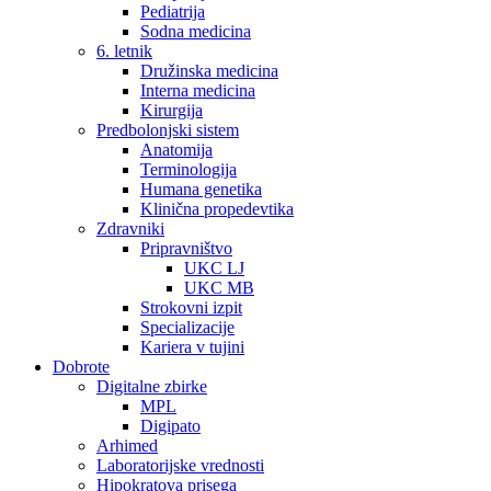
Pediatrija
Sodna medicina
6. letnik
Družinska medicina
Interna medicina
Kirurgija
Predbolonjski sistem
Anatomija
Terminologija
Humana genetika
Klinična propedevtika
Zdravniki
Pripravništvo
UKC LJ
UKC MB
Strokovni izpit
Specializacije
Kariera v tujini
Dobrote
Digitalne zbirke
MPL
Digipato
Arhimed
Laboratorijske vrednosti
Hipokratova prisega