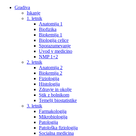
Gradiva
Iskanje
1. letnik
Anatomija 1
Biofizika
Biokemija 1
Biologija celice
Sporazumevanje
Uvod v medicino
NMP 1+2
2. letnik
Anatomija 2
Biokemija 2
Fiziologija
Histologija
Zdravje in okolje
Stik z bolnikom
Temelji biostatistike
3. letnik
Farmakologija
Mikrobiologija
Patologija
Patološka fiziologija
Socialna medicina