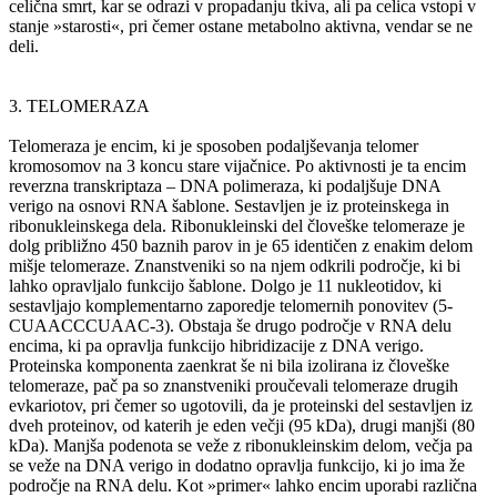
celična smrt, kar se odrazi v propadanju tkiva, ali pa celica vstopi v
stanje »starosti«, pri čemer ostane metabolno aktivna, vendar se ne
deli.
3. TELOMERAZA
Telomeraza je encim, ki je sposoben podaljševanja telomer
kromosomov na 3 koncu stare vijačnice. Po aktivnosti je ta encim
reverzna transkriptaza – DNA polimeraza, ki podaljšuje DNA
verigo na osnovi RNA šablone. Sestavljen je iz proteinskega in
ribonukleinskega dela. Ribonukleinski del človeške telomeraze je
dolg približno 450 baznih parov in je 65 identičen z enakim delom
mišje telomeraze. Znanstveniki so na njem odkrili področje, ki bi
lahko opravljalo funkcijo šablone. Dolgo je 11 nukleotidov, ki
sestavljajo komplementarno zaporedje telomernih ponovitev (5-
CUAACCCUAAC-3). Obstaja še drugo področje v RNA delu
encima, ki pa opravlja funkcijo hibridizacije z DNA verigo.
Proteinska komponenta zaenkrat še ni bila izolirana iz človeške
telomeraze, pač pa so znanstveniki proučevali telomeraze drugih
evkariotov, pri čemer so ugotovili, da je proteinski del sestavljen iz
dveh proteinov, od katerih je eden večji (95 kDa), drugi manjši (80
kDa). Manjša podenota se veže z ribonukleinskim delom, večja pa
se veže na DNA verigo in dodatno opravlja funkcijo, ki jo ima že
področje na RNA delu. Kot »primer« lahko encim uporabi različna