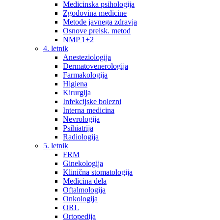
Medicinska psihologija
Zgodovina medicine
Metode javnega zdravja
Osnove preisk. metod
NMP 1+2
4. letnik
Anesteziologija
Dermatovenerologija
Farmakologija
Higiena
Kirurgija
Infekcijske bolezni
Interna medicina
Nevrologija
Psihiatrija
Radiologija
5. letnik
FRM
Ginekologija
Klinična stomatologija
Medicina dela
Oftalmologija
Onkologija
ORL
Ortopedija