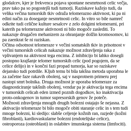
glodalcev, kjer je frekvenca pojava spontane nesmrtnosti celic večja,
prav tako pa so pogostejši tudi tumorji. Raziskave kažejo tudi, da
velika večina tumorskih tkiv odraža telomerazno aktivnost, ki pa ni
edini način za doseganje nesmrtnosti celic. In vitro so bile namreč
odkrite tudi celične kulture sesalcev z zelo dolgimi telomerami, pri
katerih pa telomerazne aktivnosti ni bilo mogoče zaslediti. To
nakazuje drugačen mehanizem za ohranjanje dolžin kromosomov, ki
pa zaenkrat še ni raziskan.
Očitna odsotnost telomeraze v večini somatskih tkiv in prisotnost v
večini tumorskih celicah nakazuje možnost zdravljenja raka z
vplivanjem na aktivnost tega encima. Z inhibicijo bi lahko dosegli
postopno krajšanje telomer tumorskih celic (pod pogojem, da se
celice delijo) in v končni fazi propad tumorja, kar so raziskave
dejansko tudi potrdile. Kljub temu bi bila takšna metoda uporabna le
za začetne faze rakavih obolenj, saj v nasprotnem primeru prej
nastopi smrt bolnika. Druga možnost je uporaba telomeraze za
diagnosticiranje takšnih obolenj, vendar pa je aktivacija tega encima
v tumorskih celicah eden izmed poznih dogodkov, ko inaktivacija
proto-onkogenov in tumor supresorskih genov že poteče.
Možnosti zdravljenja mnogih drugih bolezni ostajajo še nejasna. Z
aktivacijo telomeraze bi bilo mogoče obiti staranje celic in s tem tudi
mnoge bolezni, ki sledijo: slabše celjenje kožnih ran, razjede (kožni
fibroblasti), kardiovaskularne bolezni (endotelijske celice),
osteoporoza (osteoblasti) in oslabitev imunskega sistema (limfociti).