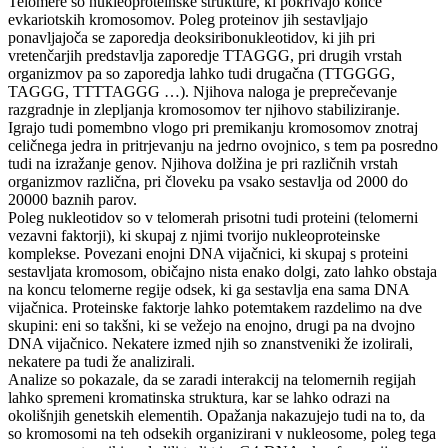
Telomere so nukleoproteinske strukture, ki pokrivajo konce
evkariotskih kromosomov. Poleg proteinov jih sestavljajo
ponavljajoča se zaporedja deoksiribonukleotidov, ki jih pri
vretenčarjih predstavlja zaporedje TTAGGG, pri drugih vrstah
organizmov pa so zaporedja lahko tudi drugačna (TTGGGG,
TAGGG, TTTTAGGG …). Njihova naloga je preprečevanje
razgradnje in zlepljanja kromosomov ter njihovo stabiliziranje.
Igrajo tudi pomembno vlogo pri premikanju kromosomov znotraj
celičnega jedra in pritrjevanju na jedrno ovojnico, s tem pa posredno
tudi na izražanje genov. Njihova dolžina je pri različnih vrstah
organizmov različna, pri človeku pa vsako sestavlja od 2000 do
20000 baznih parov.
Poleg nukleotidov so v telomerah prisotni tudi proteini (telomerni
vezavni faktorji), ki skupaj z njimi tvorijo nukleoproteinske
komplekse. Povezani enojni DNA vijačnici, ki skupaj s proteini
sestavljata kromosom, običajno nista enako dolgi, zato lahko obstaja
na koncu telomerne regije odsek, ki ga sestavlja ena sama DNA
vijačnica. Proteinske faktorje lahko potemtakem razdelimo na dve
skupini: eni so takšni, ki se vežejo na enojno, drugi pa na dvojno
DNA vijačnico. Nekatere izmed njih so znanstveniki že izolirali,
nekatere pa tudi že analizirali.
Analize so pokazale, da se zaradi interakcij na telomernih regijah
lahko spremeni kromatinska struktura, kar se lahko odrazi na
okolišnjih genetskih elementih. Opažanja nakazujejo tudi na to, da
so kromosomi na teh odsekih organizirani v nukleosome, poleg tega