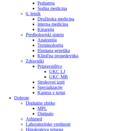
Pediatrija
Sodna medicina
6. letnik
Družinska medicina
Interna medicina
Kirurgija
Predbolonjski sistem
Anatomija
Terminologija
Humana genetika
Klinična propedevtika
Zdravniki
Pripravništvo
UKC LJ
UKC MB
Strokovni izpit
Specializacije
Kariera v tujini
Dobrote
Digitalne zbirke
MPL
Digipato
Arhimed
Laboratorijske vrednosti
Hipokratova prisega