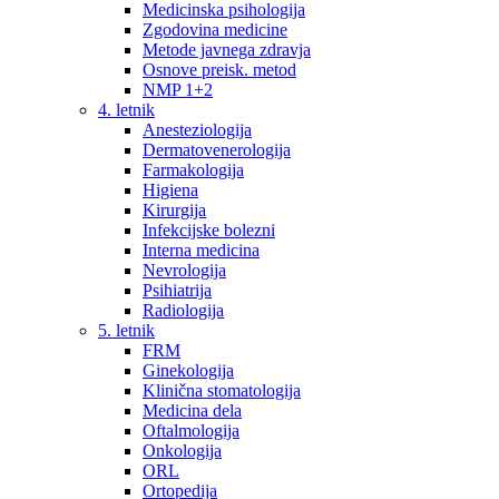
Medicinska psihologija
Zgodovina medicine
Metode javnega zdravja
Osnove preisk. metod
NMP 1+2
4. letnik
Anesteziologija
Dermatovenerologija
Farmakologija
Higiena
Kirurgija
Infekcijske bolezni
Interna medicina
Nevrologija
Psihiatrija
Radiologija
5. letnik
FRM
Ginekologija
Klinična stomatologija
Medicina dela
Oftalmologija
Onkologija
ORL
Ortopedija