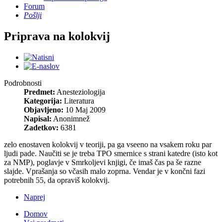
Forum
Pošlji
Priprava na kolokvij
Podrobnosti
Predmet:
Anesteziologija
Kategorija:
Literatura
Objavljeno:
10 Maj 2009
Napisal:
Anonimnež
Zadetkov:
6381
zelo enostaven kolokvij v teoriji, pa ga vseeno na vsakem roku par
ljudi pade. Naučiti se je treba TPO smernice s strani katedre (isto kot
za NMP), poglavje v Smrkoljevi knjigi, če imaš čas pa še razne
slajde. Vprašanja so včasih malo zoprna. Vendar je v končni fazi
potrebnih 55, da opraviš kolokvij.
Naprej
Domov