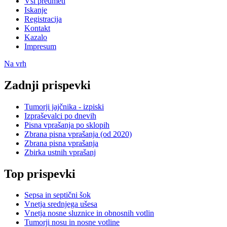
Vsi predmeti
Iskanje
Registracija
Kontakt
Kazalo
Impresum
Na vrh
Zadnji prispevki
Tumorji jajčnika - izpiski
Izpraševalci po dnevih
Pisna vprašanja po sklopih
Zbrana pisna vprašanja (od 2020)
Zbrana pisna vprašanja
Zbirka ustnih vprašanj
Top prispevki
Sepsa in septični šok
Vnetja srednjega ušesa
Vnetja nosne sluznice in obnosnih votlin
Tumorji nosu in nosne votline