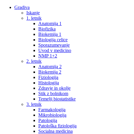
Gradiva
Iskanje
1. letnik
Anatomija 1
Biofizika
Biokemija 1
Biologija celice
Sporazumevanje
Uvod v medicino
NMP 1+2
2. letnik
Anatomija 2
Biokemija 2
Fiziologija
Histologija
Zdravje in okolje
Stik z bolnikom
Temelji biostatistike
3. letnik
Farmakologija
Mikrobiologija
Patologija
Patološka fiziologija
Socialna medicina