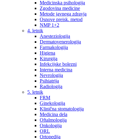
Medicinska psihologija
Zgodovina medicine
Metode javnega zdravja
Osnove preisk. metod
NMP 1+2
4. letnik
Anesteziologija
Dermatovenerologija
Farmakologija
Higiena
Kirurgija
Infekcijske bolezni
Interna medicina
Nevrologija
Psihiatrija
Radiologija
5. letnik
FRM
Ginekologija
Klinična stomatologija
Medicina dela
Oftalmologija
Onkologija
ORL
Ortopedija