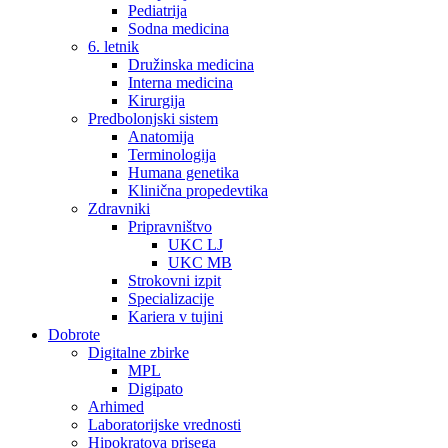
Pediatrija
Sodna medicina
6. letnik
Družinska medicina
Interna medicina
Kirurgija
Predbolonjski sistem
Anatomija
Terminologija
Humana genetika
Klinična propedevtika
Zdravniki
Pripravništvo
UKC LJ
UKC MB
Strokovni izpit
Specializacije
Kariera v tujini
Dobrote
Digitalne zbirke
MPL
Digipato
Arhimed
Laboratorijske vrednosti
Hipokratova prisega