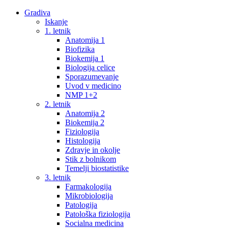
Gradiva
Iskanje
1. letnik
Anatomija 1
Biofizika
Biokemija 1
Biologija celice
Sporazumevanje
Uvod v medicino
NMP 1+2
2. letnik
Anatomija 2
Biokemija 2
Fiziologija
Histologija
Zdravje in okolje
Stik z bolnikom
Temelji biostatistike
3. letnik
Farmakologija
Mikrobiologija
Patologija
Patološka fiziologija
Socialna medicina