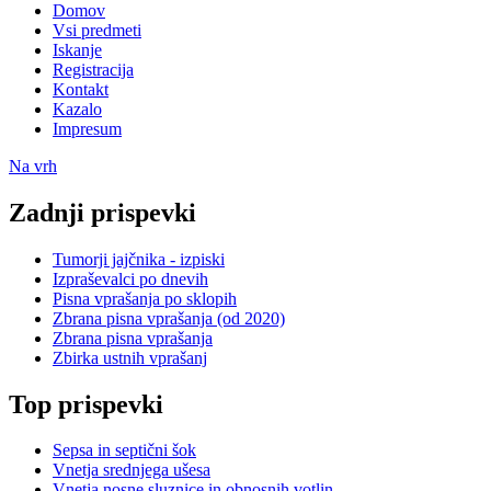
Domov
Vsi predmeti
Iskanje
Registracija
Kontakt
Kazalo
Impresum
Na vrh
Zadnji prispevki
Tumorji jajčnika - izpiski
Izpraševalci po dnevih
Pisna vprašanja po sklopih
Zbrana pisna vprašanja (od 2020)
Zbrana pisna vprašanja
Zbirka ustnih vprašanj
Top prispevki
Sepsa in septični šok
Vnetja srednjega ušesa
Vnetja nosne sluznice in obnosnih votlin